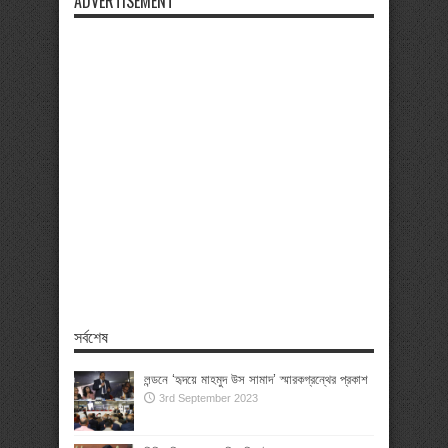
ADVERTISEMENT
সর্বশেষ
লন্ডনে ‘হৃদয়ে মাহমুদ উস সামাদ’ স্মারকগ্রন্থের প্রকাশ
3rd September 2023