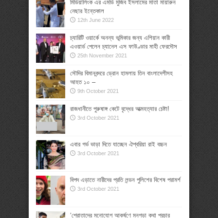
মিডিয়ালিংক এর এমডি মুজিব ইসলামের মাতা মায়ারুন
নেছার ইন্তেকাল
12th June 2022
চ্যারিটি ওয়ার্কে অনন্য ভূমিকার জন্য এশিয়ান কারী
এওয়ার্ড পেলেন চ্যানেল এস ফাউণ্ডার মাহী ফেরদৌস
25th November 2021
সৌদির বিমানবন্দরে ড্রোন হামলায় তিন বাংলাদেশীসহ
আহত ১০ –
9th October 2021
রাজধানীতে পুরুষাঙ্গ কেটে বৃদ্ধের আত্মহত্যার চেষ্টা!
3rd October 2021
এবার গর্ভ ভাড়া দিতে যাচ্ছেন ঐশ্বরিয়া রাই বচ্চন
3rd October 2021
বিপদ এড়াতে নারীদের প্রতি লন্ডন পুলিশের বিশেষ পরামর্শ
3rd October 2021
‘শ্রোতাদের মনোযোগ আকর্ষণে মনগড়া কথা প্রচার