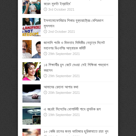
করেন মুফতি ইব্রাহিম’
3rd October 2021
ইসলামোফোবিয়ার শিকার যুক্তরাষ্ট্রের বেশিরভাগ
মুসলমান
2nd October 2021
জালালি পংকি ও মিফতাহ সিদ্দিকীর নেতৃত্বে সিলেট
মহানগর বিএনপির আহ্বায়ক কমিটি
29th September 2021
১৪ শিক্ষার্থীর চুল কেটে দেওয়া সেই শিক্ষিকা পদত্যাগ
করলেন
29th September 2021
আমাদের রেহানা আপার কথা
20th September 2021
এ বছরই সিলেটের ধোপাদিঘী পাবে নান্দনিক রূপ
19th September 2021
১০ কেজি চালের জন্য ভাতিজার ছুরিকাঘাতে চাচা খুন