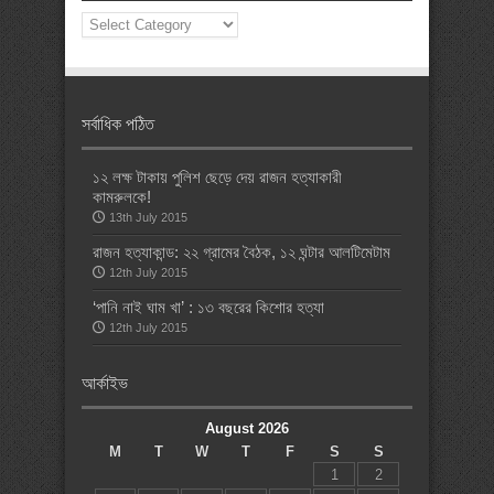
News
Categories
সর্বাধিক পঠিত
১২ লক্ষ টাকায় পুলিশ ছেড়ে দেয় রাজন হত্যাকারী
কামরুলকে!
13th July 2015
রাজন হত্যাকান্ড: ২২ গ্রামের বৈঠক, ১২ ঘন্টার আলটিমেটাম
12th July 2015
‘পানি নাই ঘাম খা’ : ১৩ বছরের কিশোর হত্যা
12th July 2015
আর্কাইভ
August 2026
M
T
W
T
F
S
S
1
2