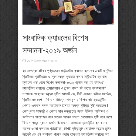
সাংবাদিক ক্যারলের বিশেষ
সম্মাননা-২০১৯ অর্জন
27th November 2019
২৪ নভেম্বর রবিবার পূর্বলন্ডনের সাউন্ডটেক ক্যারাম ক্লাবের একটি অনুষ্টানে
ব্রিটেনের প্রাচীনতম ও স্বনামধন্য ক্যারাম ক্লাব সাউন্ডটেক ক্যারাম
ক্লাবের পক্ষ থেকে বিশেষ সম্মাননা-২০১৯ প্রদান করা হয় তাকওয়া
ব্যাডমিন্টন ক্লাবের চেয়ারম্যান ও লন্ডন বাংলা ডট কমের ব্যবস্থাপনা
সম্পাদক মোহাম্মদ আব্দুল মুনিম জাহেদী কে, তিনি একজন ক্রীড়া সংগঠক,
ব্রিটেন সহ দেশ – বিদেশে বিভিন্ন খেলাধুলায় বিশেষ করি ব্যাডমিন্টন
খেলায় একজন সফল অয়োজক হিসাবে অনন্য দৃষ্টান্ত সৃষ্টি করেছেন l
খেলাধুলার সামগ্রী ও খেলার মান উন্নয়নের জন্য বিভিন্ন প্রশিক্ষণ ও
কর্মশালার আয়োজন করে অনেক অনেক ভালো খেলোয়াড় সৃষ্টি করে দেশে
বিদেশে প্রচুর স্বনাম অর্জন কিরেছেন l তাকওয়া ব্যাডমিন্টন ক্লাব সহ
অনেক গুলো ক্লাবের প্রতিষ্টাতা, বিশিষ্ট ক্রীড়ামুদি মোহাম্মদ আব্দুল মুনিম
জাহেদী কে এই সম্মাননা প্রদান করায় তাকওয়া ব্যাডমিন্টন ক্লাবের সহ