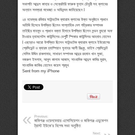
সভাপতি আব্দুল কাহার ও সেক্রেটারি ফারুক ফুহাদ চৌধুরী সহ ক্লাবের
অন্যান সদস্যরা শুভেচ্ছা ও অভিনন্দন জানিয়েছেন l
২৪ নভেম্বর রবিবার সাউন্ডটেক ক্যারাম ক্লাবের উক্ত অনুষ্ঠানে প্রধান
অতিথি হিসেবে উপস্থিত ছিলেন সাপ্তাহিক দেশ পত্রিকার সম্পাদক
তাইছির মাহমুদ ও প্রধান বক্তা হিসাবে উপস্থিত ছিলেন লন্ডন ব্যুরো অফ
টাওয়ার হ্যামলেটস কাউন্সিলের ডেপুটি স্পিকার কাউন্সিলর আহবাব হোসেন
l এছাড়াও আরো উপস্থিত ছিলেন সাউন্ডটেক ক্যারাম ক্লাবে ইউরোপের
প্রেসিডেন্ট ও ক্যারম চ্যাম্পিয়ান সুনাহর আলী রিঙ্কু, ভাইস প্রেসিডেন্ট
সেলিম উদ্দিন চাকলাদার, সাধারণ সম্পাদক আব্দুর রহমান খান সুজা,
নজরুল ইসলাম, আবুল কালাম আজাদ, সাংবাদিক আব্দুল কাদির মুরাদ,
সাংবাদিক জাকির হোসেন কয়েস প্রমুখ
Sent from my iPhone
Previous:
জকিগঞ্জ ওয়েলফেয়ার এসোসিয়েশন ও জকিগঞ্জ এডুকেশন
ট্রাস্ট ইউকে’র বিশেষ সভা অনুষ্ঠিত
Next: