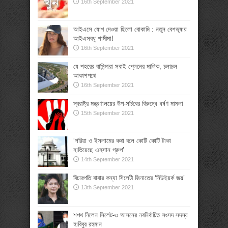
16th September 2021
আইএসে যোগ দেওয়া ছিলো বোকামি : নতুন বেশভূষায়
আইএসবধূ শামীমা!
16th September 2021
যে শহরের বাসিন্দারা সবাই প্লেনের মালিক, চলাচল
আকাশপথে
16th September 2021
স্বরাষ্ট্র মন্ত্রণালয়ের উপ-সচিবের বিরুদ্ধে ধর্ষণ মামলা
15th September 2021
‘শরিয়া ও ইসলামের কথা বলে কোটি কোটি টাকা
হাতিয়েছে এহসান গ্রুপ’
14th September 2021
বিচারপতি বাবার কন্যা সিলেটী জিনাতের ‘নিউইয়র্ক জয়’
13th September 2021
শপথ নিলেন সিলেট-৩ আসনের নবনির্বাচিত সংসদ সদস্য
হাবিবুর রহমান