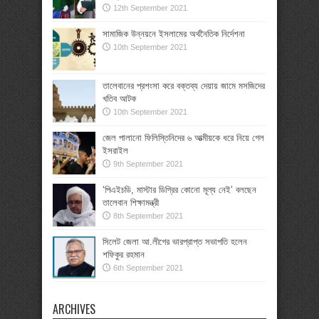
12th September 2021
সামাজিক উন্নয়নে ইসলামের অর্থনৈতিক নির্দেশনা
10th September 2021
তালেবানের প্রশংসা করে বক্তব্য দেয়ায় জামে মসজিদের
খতিব আটক
10th September 2021
জেল পালানো ফিলিস্তিনিদের ৬ আত্মীয়কে ধরে নিয়ে গেল
ইসরাইল
9th September 2021
‘পিএইচডি, মাস্টার ডিগ্রির কোনো মূল্য নেই’ বলছেন
তালেবান শিক্ষামন্ত্রী
8th September 2021
সিলেট জেলা আ.লীগের ভারপ্রাপ্ত সভাপতি হলেন
শফিকুর রহমান
6th September 2021
ARCHIVES