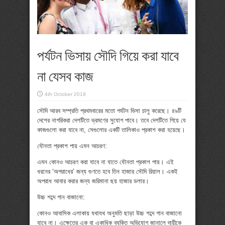
পর্যটন ভিসায় সৌদি গিয়ে করা যাবে
না যেসব কাজ
4th October 2019
সৌদি আরব সম্প্রতি প্রথমবারের মতো পর্যটন ভিসা চালু করেছে। ৪৯টি
দেশের নাগরিকরা দেশটিতে ভ্রমণের সুযোগ পাবে। তবে দেশটিতে গিয়ে যে
কাজগুলো করা যাবে না, সেগুলোর একটি তালিকাও প্রকাশ করা হয়েছে।
যৌনতা প্রকাশ পায় এমন আচরণ:
এমন কোনও আচরণ করা যাবে না যাতে যৌনতা প্রকাশ পায়। এই
ধরনের ‘অপরাধের’ জন্য গুণতে হবে তিন হাজার সৌদি রিয়াল। একই
অপরাধ আবার করার জন্য জরিমানা ছয় হাজার ডলার।
উচ্চ শব্দে গান বাজানো:
কোনও আবাসিক এলাকায় যথাযথ অনুমতি ছাড়া উচ্চ শব্দে গান বাজানো
যাবে না। এক্ষেত্রে এক বা একাধিক ব্যক্তি অভিযোগ জানালে দায়ীকে