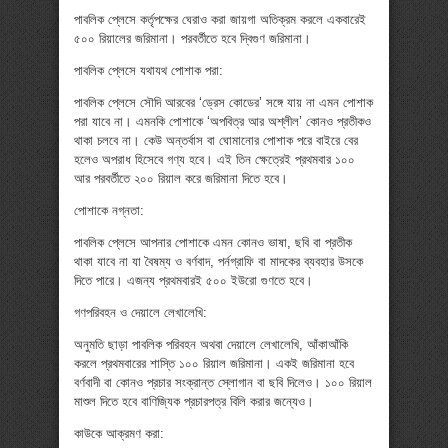
পাবলিক প্লেসে কর্তৃপক্ষের ঘেরাও করা জায়গা অতিক্রম করলে একবারেই
৫০০ রিয়ালের জরিমানা। পরবর্তীতে হবে দ্বিগুণ জরিমানা।
পাবলিক প্লেসে যথাযথ পোশাক পরা:
পাবলিক প্লেসে সৌদি আরবের ‘ড্রেস কোডের’ সঙ্গে যায় না এমন পোশাক
পরা যাবে না। এমনকি পোশাকে ‘অপবিত্র আর অশ্লীল’ কোনও প্রতীকও
থাকা চলবে না। কেউ অন্তর্বাস বা ঘোমানোর পোশাক পরে বাইরে বের
হলেও অপরাধ হিসেবে গণ্য হবে। এই তিন ক্ষেত্রেই প্রথমবার ১০০
আর পরবর্তীতে ২০০ রিয়াল করে জরিমানা দিতে হবে।
পোশাকে নগ্নতা:
পাবলিক প্লেসে আপনার পোশাকে এমন কোনও ভাষা, ছবি বা প্রতীক
থাকা যাবে না যা বৈষম্য ও বর্ণবাদ, পর্নগ্রাফি বা মাদকের ব্যবহার উসকে
দিতে পারে। এজন্য প্রথমবারই ৫০০ ইউরো গুণতে হবে।
গণপরিবহন ও দেয়ালে লেখালেখি:
অনুমতি ছাড়া পাবলিক পরিবহন অথবা দেয়ালে লেখালেখি, আঁকাআঁকি
করলে প্রথমবারের শাস্তি ১০০ রিয়াল জরিমানা। একই জরিমানা হবে
বর্ণবাদী বা কোনও প্রচার সংক্রান্ত স্লোগান বা ছবি দিলেও। ১০০ রিয়াল
মাশুল দিতে হবে বাণিজ্যিক প্রচারপত্র বিলি করার জন্যেও।
কাউকে আক্রমণ করা: