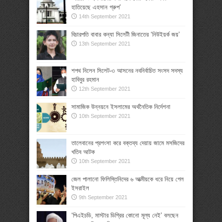
হাতিয়েছে এহসান গ্রুপ’
14th September 2021
বিচারপতি বাবার কন্যা সিলেটী জিনাতের ‘নিউইয়র্ক জয়’
13th September 2021
শপথ নিলেন সিলেট-৩ আসনের নবনির্বাচিত সংসদ সদস্য
হাবিবুর রহমান
12th September 2021
সামাজিক উন্নয়নে ইসলামের অর্থনৈতিক নির্দেশনা
10th September 2021
তালেবানের প্রশংসা করে বক্তব্য দেয়ায় জামে মসজিদের
খতিব আটক
10th September 2021
জেল পালানো ফিলিস্তিনিদের ৬ আত্মীয়কে ধরে নিয়ে গেল
ইসরাইল
9th September 2021
‘পিএইচডি, মাস্টার ডিগ্রির কোনো মূল্য নেই’ বলছেন