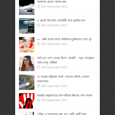
আমাদের রেহানা আপার কথা
20th September 2021
এ বছরই সিলেটের ধোপাদিঘী পাবে নান্দনিক রূপ
19th September 2021
১০ কেজি চালের জন্য ভাতিজার ছুরিকাঘাতে চাচা খুন
16th September 2021
আইএসে যোগ দেওয়া ছিলো বোকামি : নতুন বেশভূষায়
আইএসবধূ শামীমা!
16th September 2021
যে শহরের বাসিন্দারা সবাই প্লেনের মালিক, চলাচল
আকাশপথে
16th September 2021
স্বরাষ্ট্র মন্ত্রণালয়ের উপ-সচিবের বিরুদ্ধে ধর্ষণ মামলা
15th September 2021
‘শরিয়া ও ইসলামের কথা বলে কোটি কোটি টাকা