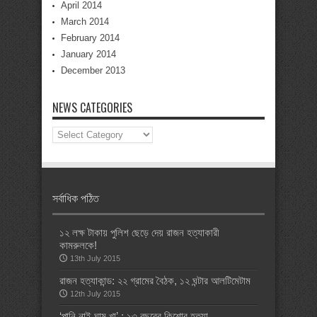
April 2014
March 2014
February 2014
January 2014
December 2013
NEWS CATEGORIES
News
Categories
সর্বাধিক পঠিত
১২ লক্ষ টাকায় পুলিশ ছেড়ে দেয় রাজন হত্যাকারী
কামরুলকে!
13th July 2015
রাজন হত্যাকান্ড: ২২ গ্রামের বৈঠক, ১২ ঘন্টার আলটিমেটাম
12th July 2015
‘পানি নাই ঘাম খা’ : ১৩ বছরের কিশোর হত্যা