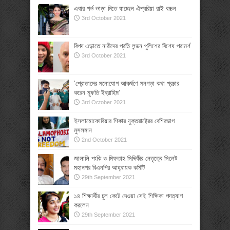
এবার গর্ভ ভাড়া দিতে যাচ্ছেন ঐশ্বরিয়া রাই বচ্চন
3rd October 2021
বিপদ এড়াতে নারীদের প্রতি লন্ডন পুলিশের বিশেষ পরামর্শ
3rd October 2021
‘শ্রোতাদের মনোযোগ আকর্ষণে মনগড়া কথা প্রচার
করেন মুফতি ইব্রাহিম’
3rd October 2021
ইসলামোফোবিয়ার শিকার যুক্তরাষ্ট্রের বেশিরভাগ
মুসলমান
2nd October 2021
জালালি পংকি ও মিফতাহ সিদ্দিকীর নেতৃত্বে সিলেট
মহানগর বিএনপির আহ্বায়ক কমিটি
29th September 2021
১৪ শিক্ষার্থীর চুল কেটে দেওয়া সেই শিক্ষিকা পদত্যাগ
করলেন
29th September 2021