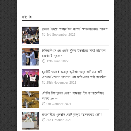
সর্বশেষ
লন্ডনে ‘হৃদয়ে মাহমুদ উস সামাদ’ স্মারকগ্রন্থের প্রকাশ
3rd September 2023
মিডিয়ালিংক এর এমডি মুজিব ইসলামের মাতা মায়ারুন
নেছার ইন্তেকাল
12th June 2022
চ্যারিটি ওয়ার্কে অনন্য ভূমিকার জন্য এশিয়ান কারী
এওয়ার্ড পেলেন চ্যানেল এস ফাউণ্ডার মাহী ফেরদৌস
25th November 2021
সৌদির বিমানবন্দরে ড্রোন হামলায় তিন বাংলাদেশীসহ
আহত ১০ –
9th October 2021
রাজধানীতে পুরুষাঙ্গ কেটে বৃদ্ধের আত্মহত্যার চেষ্টা!
3rd October 2021