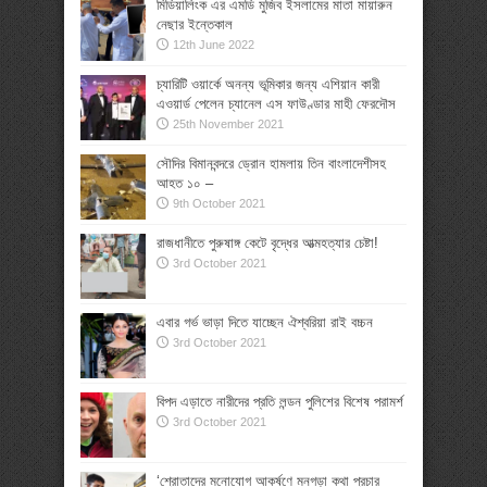
মিডিয়ালিংক এর এমডি মুজিব ইসলামের মাতা মায়ারুন
নেছার ইন্তেকাল
12th June 2022
চ্যারিটি ওয়ার্কে অনন্য ভূমিকার জন্য এশিয়ান কারী
এওয়ার্ড পেলেন চ্যানেল এস ফাউণ্ডার মাহী ফেরদৌস
25th November 2021
সৌদির বিমানবন্দরে ড্রোন হামলায় তিন বাংলাদেশীসহ
আহত ১০ –
9th October 2021
রাজধানীতে পুরুষাঙ্গ কেটে বৃদ্ধের আত্মহত্যার চেষ্টা!
3rd October 2021
এবার গর্ভ ভাড়া দিতে যাচ্ছেন ঐশ্বরিয়া রাই বচ্চন
3rd October 2021
বিপদ এড়াতে নারীদের প্রতি লন্ডন পুলিশের বিশেষ পরামর্শ
3rd October 2021
‘শ্রোতাদের মনোযোগ আকর্ষণে মনগড়া কথা প্রচার