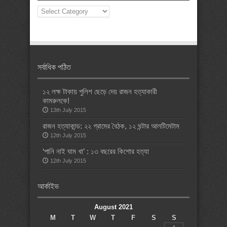
News
Categories
সর্বাধিক পঠিত
১২ লক্ষ টাকায় পুলিশ ছেড়ে দেয় রাজন হত্যাকারী
কামরুলকে!
13th July 2015
রাজন হত্যাকান্ড: ২২ গ্রামের বৈঠক, ১২ ঘন্টার আলটিমেটাম
12th July 2015
‘পানি নাই ঘাম খা’ : ১৩ বছরের কিশোর হত্যা
12th July 2015
আর্কাইভ
August 2021
M
T
W
T
F
S
S