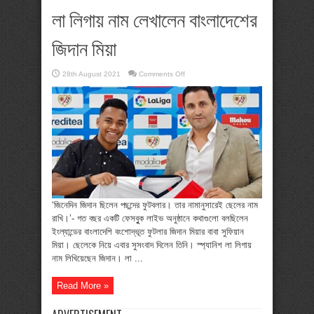
লা লিগায় নাম লেখালেন বাংলাদেশের
জিদান মিয়া
on
28th August 2021
Comments Off
লা
লিগায়
নাম
লেখালেন
বাংলাদেশের
জিদান
মিয়া
‘জিনেদিন জিদান ছিলেন পছন্দের ফুটবলার। তার নামানুসারেই ছেলের নাম
রাখি।’- গত বছর একটি ফেসবুুক লাইভ অনুষ্ঠানে কথাগুলো বলছিলেন
ইংল্যান্ডের বাংলাদেশি বংশোদ্ভূত ফুটলার জিদান মিয়ার বাবা সুফিয়ান
মিয়া। ছেলেকে নিয়ে এবার সুসংবাদ দিলেন তিনি। স্প্যানিশ লা লিগায়
নাম লিখিয়েছেন জিদান। লা ...
Read More »