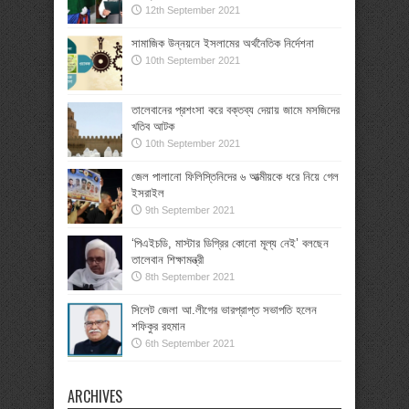
12th September 2021
সামাজিক উন্নয়নে ইসলামের অর্থনৈতিক নির্দেশনা
10th September 2021
তালেবানের প্রশংসা করে বক্তব্য দেয়ায় জামে মসজিদের
খতিব আটক
10th September 2021
জেল পালানো ফিলিস্তিনিদের ৬ আত্মীয়কে ধরে নিয়ে গেল
ইসরাইল
9th September 2021
‘পিএইচডি, মাস্টার ডিগ্রির কোনো মূল্য নেই’ বলছেন
তালেবান শিক্ষামন্ত্রী
8th September 2021
সিলেট জেলা আ.লীগের ভারপ্রাপ্ত সভাপতি হলেন
শফিকুর রহমান
6th September 2021
ARCHIVES