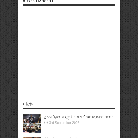
ADVERTISEMENT
সর্বশেষ
লন্ডনে ‘হৃদয়ে মাহমুদ উস সামাদ’ স্মারকগ্রন্থের প্রকাশ
3rd September 2023