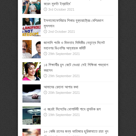
করেন মুফতি ইব্রাহিম’
3rd October 2021
ইসলামোফোবিয়ার শিকার যুক্তরাষ্ট্রের বেশিরভাগ
মুসলমান
2nd October 2021
জালালি পংকি ও মিফতাহ সিদ্দিকীর নেতৃত্বে সিলেট
মহানগর বিএনপির আহ্বায়ক কমিটি
29th September 2021
১৪ শিক্ষার্থীর চুল কেটে দেওয়া সেই শিক্ষিকা পদত্যাগ
করলেন
29th September 2021
আমাদের রেহানা আপার কথা
20th September 2021
এ বছরই সিলেটের ধোপাদিঘী পাবে নান্দনিক রূপ
19th September 2021
১০ কেজি চালের জন্য ভাতিজার ছুরিকাঘাতে চাচা খুন