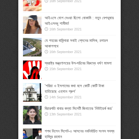
16th September 2021
আইএসে যোগ দেওয়া ছিলো বোকামি : নতুন বেশভূষায়
আইএসবধূ শামীমা!
16th September 2021
যে শহরের বাসিন্দারা সবাই প্লেনের মালিক, চলাচল
আকাশপথে
16th September 2021
স্বরাষ্ট্র মন্ত্রণালয়ের উপ-সচিবের বিরুদ্ধে ধর্ষণ মামলা
15th September 2021
‘শরিয়া ও ইসলামের কথা বলে কোটি কোটি টাকা
হাতিয়েছে এহসান গ্রুপ’
14th September 2021
বিচারপতি বাবার কন্যা সিলেটী জিনাতের ‘নিউইয়র্ক জয়’
13th September 2021
শপথ নিলেন সিলেট-৩ আসনের নবনির্বাচিত সংসদ সদস্য
হাবিবুর রহমান