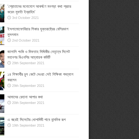
‘শ্রোতাদের মনোযোগ আকর্ষণে মনগড়া কথা প্রচার
করেন মুফতি ইব্রাহিম’
3rd October 2021
ইসলামোফোবিয়ার শিকার যুক্তরাষ্ট্রের বেশিরভাগ
মুসলমান
2nd October 2021
জালালি পংকি ও মিফতাহ সিদ্দিকীর নেতৃত্বে সিলেট
মহানগর বিএনপির আহ্বায়ক কমিটি
29th September 2021
১৪ শিক্ষার্থীর চুল কেটে দেওয়া সেই শিক্ষিকা পদত্যাগ
করলেন
29th September 2021
আমাদের রেহানা আপার কথা
20th September 2021
এ বছরই সিলেটের ধোপাদিঘী পাবে নান্দনিক রূপ
19th September 2021