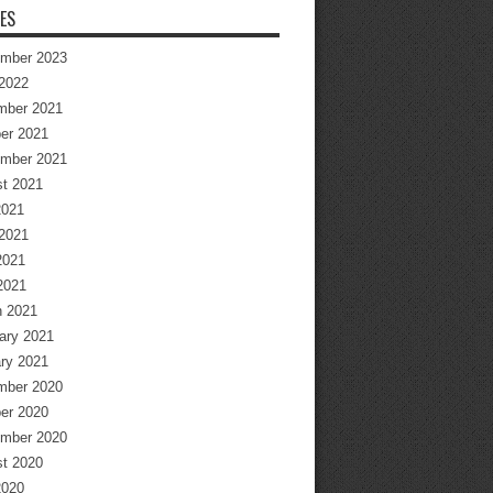
ES
mber 2023
2022
mber 2021
er 2021
mber 2021
t 2021
2021
2021
2021
 2021
 2021
ary 2021
ry 2021
mber 2020
er 2020
mber 2020
t 2020
2020