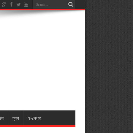
ইল
ব্লগ
ই-পেপার