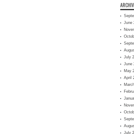
ARCHIV
Septe
June 
Nove
Octob
Septe
Augus
July 
June 
May 
April
March
Febru
Janua
Nove
Octob
Septe
Augus
July 