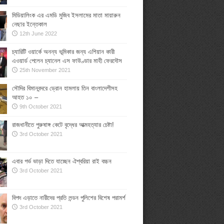
মিডিয়ালিংক এর এমডি মুজিব ইসলামের মাতা মায়ারুন
নেছার ইন্তেকাল
12th June 2022
চ্যারিটি ওয়ার্কে অনন্য ভূমিকার জন্য এশিয়ান কারী
এওয়ার্ড পেলেন চ্যানেল এস ফাউণ্ডার মাহী ফেরদৌস
25th November 2021
সৌদির বিমানবন্দরে ড্রোন হামলায় তিন বাংলাদেশীসহ
আহত ১০ –
9th October 2021
রাজধানীতে পুরুষাঙ্গ কেটে বৃদ্ধের আত্মহত্যার চেষ্টা!
3rd October 2021
এবার গর্ভ ভাড়া দিতে যাচ্ছেন ঐশ্বরিয়া রাই বচ্চন
3rd October 2021
বিপদ এড়াতে নারীদের প্রতি লন্ডন পুলিশের বিশেষ পরামর্শ
3rd October 2021