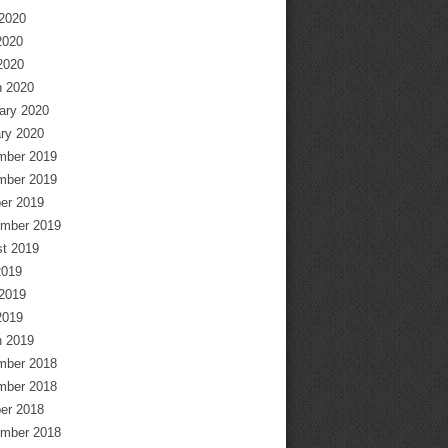
2020
2020
 2020
 2020
ary 2020
ry 2020
mber 2019
mber 2019
er 2019
mber 2019
t 2019
2019
2019
2019
 2019
mber 2018
mber 2018
er 2018
mber 2018