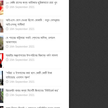
১০ কেজি চালের জন্য ভাতিজার ছুরিকাঘাতে চাচা খুন
16th September 2021
আইএসে যোগ দেওয়া ছিলো বোকামি : নতুন বেশভূষায়
আইএসবধূ শামীমা!
16th September 2021
যে শহরের বাসিন্দারা সবাই প্লেনের মালিক, চলাচল
আকাশপথে
16th September 2021
স্বরাষ্ট্র মন্ত্রণালয়ের উপ-সচিবের বিরুদ্ধে ধর্ষণ মামলা
15th September 2021
‘শরিয়া ও ইসলামের কথা বলে কোটি কোটি টাকা
হাতিয়েছে এহসান গ্রুপ’
14th September 2021
বিচারপতি বাবার কন্যা সিলেটী জিনাতের ‘নিউইয়র্ক জয়’
13th September 2021