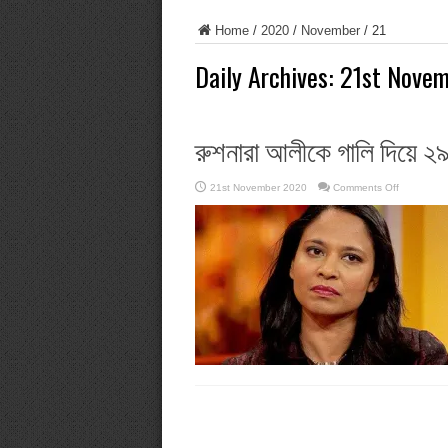
Home
/
2020
/
November
/
21
Daily Archives:
21st Nove
রুশনারা আলীকে গালি দিয়ে ২
on
21st November 2020
Comments Off
রুশনারা
আলীকে
গালি
দিয়ে
২৯০
টি
মেসেজ