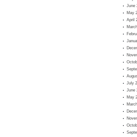
June 
May 
April
March
Febru
Janua
Dece
Nove
Octob
Septe
Augus
July 
June 
May 
March
Dece
Nove
Octob
Septe