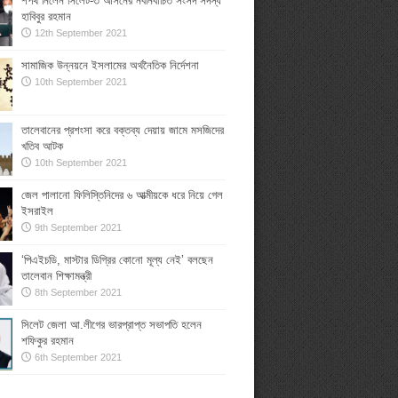
শপথ নিলেন সিলেট-৩ আসনের নবনির্বাচিত সংসদ সদস্য
হাবিবুর রহমান
12th September 2021
সামাজিক উন্নয়নে ইসলামের অর্থনৈতিক নির্দেশনা
10th September 2021
তালেবানের প্রশংসা করে বক্তব্য দেয়ায় জামে মসজিদের
খতিব আটক
10th September 2021
জেল পালানো ফিলিস্তিনিদের ৬ আত্মীয়কে ধরে নিয়ে গেল
ইসরাইল
9th September 2021
‘পিএইচডি, মাস্টার ডিগ্রির কোনো মূল্য নেই’ বলছেন
তালেবান শিক্ষামন্ত্রী
8th September 2021
সিলেট জেলা আ.লীগের ভারপ্রাপ্ত সভাপতি হলেন
শফিকুর রহমান
6th September 2021