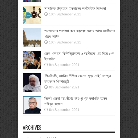
সামাজিক উন্নয়নে ইসলামের অর্থনৈতিক নির্দেশনা
10th September 2021
তালেবানের প্রশংসা করে বক্তব্য দেয়ায় জামে মসজিদের
খতিব আটক
10th September 2021
জেল পালানো ফিলিস্তিনিদের ৬ আত্মীয়কে ধরে নিয়ে গেল
ইসরাইল
9th September 2021
‘পিএইচডি, মাস্টার ডিগ্রির কোনো মূল্য নেই’ বলছেন
তালেবান শিক্ষামন্ত্রী
8th September 2021
সিলেট জেলা আ.লীগের ভারপ্রাপ্ত সভাপতি হলেন
শফিকুর রহমান
6th September 2021
ARCHIVES