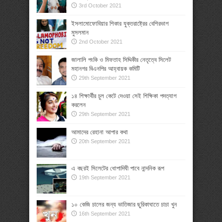
3rd October 2021
ইসলামোফোবিয়ার শিকার যুক্তরাষ্ট্রের বেশিরভাগ
মুসলমান
2nd October 2021
জালালি পংকি ও মিফতাহ সিদ্দিকীর নেতৃত্বে সিলেট
মহানগর বিএনপির আহ্বায়ক কমিটি
29th September 2021
১৪ শিক্ষার্থীর চুল কেটে দেওয়া সেই শিক্ষিকা পদত্যাগ
করলেন
29th September 2021
আমাদের রেহানা আপার কথা
20th September 2021
এ বছরই সিলেটের ধোপাদিঘী পাবে নান্দনিক রূপ
19th September 2021
১০ কেজি চালের জন্য ভাতিজার ছুরিকাঘাতে চাচা খুন
16th September 2021