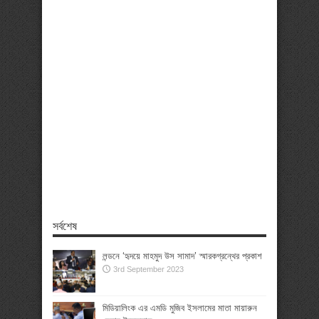
সর্বশেষ
লন্ডনে ‘হৃদয়ে মাহমুদ উস সামাদ’ স্মারকগ্রন্থের প্রকাশ
3rd September 2023
মিডিয়ালিংক এর এমডি মুজিব ইসলামের মাতা মায়ারুন