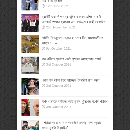
নেছার ইন্তেকাল
12th June 2022
চ্যারিটি ওয়ার্কে অনন্য ভূমিকার জন্য এশিয়ান কারী
এওয়ার্ড পেলেন চ্যানেল এস ফাউণ্ডার মাহী ফেরদৌস
25th November 2021
সৌদির বিমানবন্দরে ড্রোন হামলায় তিন বাংলাদেশীসহ
আহত ১০ –
9th October 2021
রাজধানীতে পুরুষাঙ্গ কেটে বৃদ্ধের আত্মহত্যার চেষ্টা!
3rd October 2021
এবার গর্ভ ভাড়া দিতে যাচ্ছেন ঐশ্বরিয়া রাই বচ্চন
3rd October 2021
বিপদ এড়াতে নারীদের প্রতি লন্ডন পুলিশের বিশেষ পরামর্শ
3rd October 2021
‘শ্রোতাদের মনোযোগ আকর্ষণে মনগড়া কথা প্রচার
করেন মুফতি ইব্রাহিম’