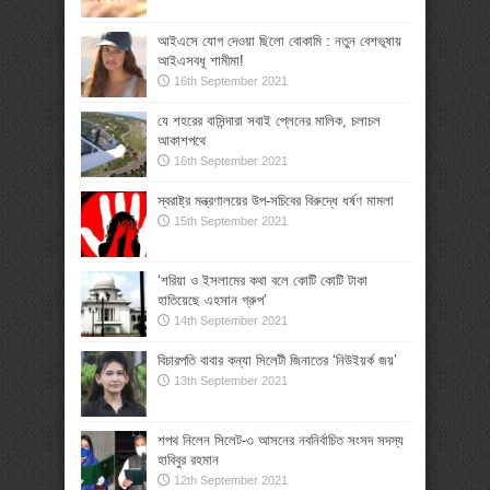
আইএসে যোগ দেওয়া ছিলো বোকামি : নতুন বেশভূষায়
আইএসবধূ শামীমা!
16th September 2021
যে শহরের বাসিন্দারা সবাই প্লেনের মালিক, চলাচল
আকাশপথে
16th September 2021
স্বরাষ্ট্র মন্ত্রণালয়ের উপ-সচিবের বিরুদ্ধে ধর্ষণ মামলা
15th September 2021
‘শরিয়া ও ইসলামের কথা বলে কোটি কোটি টাকা
হাতিয়েছে এহসান গ্রুপ’
14th September 2021
বিচারপতি বাবার কন্যা সিলেটী জিনাতের ‘নিউইয়র্ক জয়’
13th September 2021
শপথ নিলেন সিলেট-৩ আসনের নবনির্বাচিত সংসদ সদস্য
হাবিবুর রহমান
12th September 2021