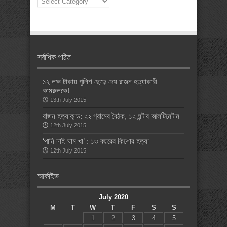
Categories
সর্বাধিক পঠিত
১২ লক্ষ টাকায় পুলিশ ছেড়ে দেয় রাজন হত্যাকারী
কামরুলকে!
13th July 2015
রাজন হত্যাকান্ড: ২২ গ্রামের বৈঠক, ১২ ঘন্টার আলটিমেটাম
12th July 2015
‘পানি নাই ঘাম খা’ : ১৩ বছরের কিশোর হত্যা
12th July 2015
আর্কাইভ
July 2020
M
T
W
T
F
S
S
1
2
3
4
5