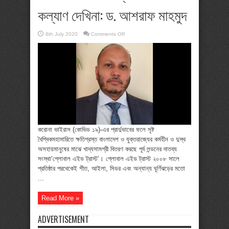
কল্যাণ দেখিনা: ড. আশরাফ মাহমুদ
on
8th July 2020
Comments Off
অপবাদ
দেওয়ার
মধ্যে
আমি
কোন
কল্যাণ
দেখিনা:
ড.
আশরাফ
মাহমুদ
করোনা ভাইরাস (কোভিড ১৯)-এর প্রার্দুভাবের ফলে সৃষ্ট
বৈশ্বিকমহামারিতে ক্ষতিগ্রস্ত বাংলাদেশ ও যুক্তরাজ্যের কর্মহীন ও দুস্থ
অসহায়মানুষের মাঝে খাদ্যসামগ্রী বিতরণ করছে পূর্ব লন্ডনের দাতব্য
সংস্থা‘গ্লোবাল এইড ট্রাস্ট’। গ্লোবাল এইড ট্রাস্ট ২০০৮ সালে
প্রতিষ্ঠার পরথেকেই শীত, আইলা, সিডর এবং অন্যান্য ঘূর্ণিঝড়ের মতো
...
Read More »
ADVERTISEMENT