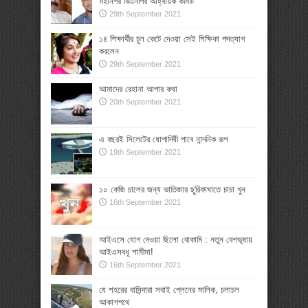
মহানগর বিএনপির আহ্বায়ক কমিটি
29th September 2021
১৪ শিক্ষার্থীর চুল কেটে দেওয়া সেই শিক্ষিকা পদত্যাগ
করলেন
29th September 2021
আমাদের রেহানা আপার কথা
20th September 2021
এ বছরই সিলেটের ধোপাদিঘী পাবে নান্দনিক রূপ
19th September 2021
১০ কেজি চালের জন্য ভাতিজার ছুরিকাঘাতে চাচা খুন
16th September 2021
আইএসে যোগ দেওয়া ছিলো বোকামি : নতুন বেশভূষায়
আইএসবধূ শামীমা!
16th September 2021
যে শহরের বাসিন্দারা সবাই প্লেনের মালিক, চলাচল
আকাশপথে