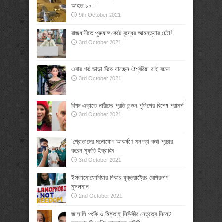
আহত ১০ –
9th October 2021
রাজধানীতে পুরুষাঙ্গ কেটে বৃদ্ধের আত্মহত্যার চেষ্টা!
3rd October 2021
এবার গর্ভ ভাড়া দিতে যাচ্ছেন ঐশ্বরিয়া রাই বচ্চন
3rd October 2021
বিপদ এড়াতে নারীদের প্রতি লন্ডন পুলিশের বিশেষ পরামর্শ
3rd October 2021
‘শ্রোতাদের মনোযোগ আকর্ষণে মনগড়া কথা প্রচার
করেন মুফতি ইব্রাহিম’
3rd October 2021
ইসলামোফোবিয়ার শিকার যুক্তরাষ্ট্রের বেশিরভাগ
মুসলমান
2nd October 2021
জালালি পংকি ও মিফতাহ সিদ্দিকীর নেতৃত্বে সিলেট