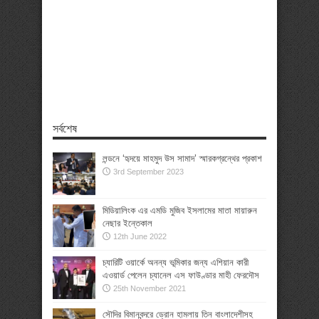
সর্বশেষ
লন্ডনে ‘হৃদয়ে মাহমুদ উস সামাদ’ স্মারকগ্রন্থের প্রকাশ
3rd September 2023
মিডিয়ালিংক এর এমডি মুজিব ইসলামের মাতা মায়ারুন
নেছার ইন্তেকাল
12th June 2022
চ্যারিটি ওয়ার্কে অনন্য ভূমিকার জন্য এশিয়ান কারী
এওয়ার্ড পেলেন চ্যানেল এস ফাউণ্ডার মাহী ফেরদৌস
25th November 2021
সৌদির বিমানবন্দরে ড্রোন হামলায় তিন বাংলাদেশীসহ