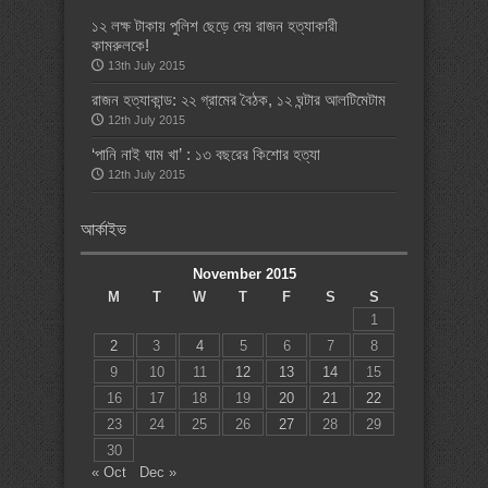
১২ লক্ষ টাকায় পুলিশ ছেড়ে দেয় রাজন হত্যাকারী
কামরুলকে!
13th July 2015
রাজন হত্যাকান্ড: ২২ গ্রামের বৈঠক, ১২ ঘন্টার আলটিমেটাম
12th July 2015
‘পানি নাই ঘাম খা’ : ১৩ বছরের কিশোর হত্যা
12th July 2015
আর্কাইভ
November 2015
M
T
W
T
F
S
S
1
2
3
4
5
6
7
8
9
10
11
12
13
14
15
16
17
18
19
20
21
22
23
24
25
26
27
28
29
30
« Oct
Dec »