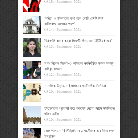
15th September 2021
‘শরিয়া ও ইসলামের কথা বলে কোটি কোটি টাকা
হাতিয়েছে এহসান গ্রুপ’
14th September 2021
বিচারপতি বাবার কন্যা সিলেটী জিনাতের ‘নিউইয়র্ক জয়’
13th September 2021
শপথ নিলেন সিলেট-৩ আসনের নবনির্বাচিত সংসদ সদস্য
হাবিবুর রহমান
12th September 2021
সামাজিক উন্নয়নে ইসলামের অর্থনৈতিক নির্দেশনা
10th September 2021
তালেবানের প্রশংসা করে বক্তব্য দেয়ায় জামে মসজিদের
খতিব আটক
10th September 2021
জেল পালানো ফিলিস্তিনিদের ৬ আত্মীয়কে ধরে নিয়ে গেল
ইসরাইল