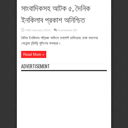
সাংবাদিকসহ আটক ৫, দৈনিক
ইনকিলাব প্রকাশ অনিশ্চিত
on
16th January 2014
Comments Off
সাংবাদিকসহ
আটক
দৈনিক ইনকিলাব পত্রিকা অফিসে তল্লাশি চালিয়েছে ঢাকা মহানগর
৫,
গোয়েন্দা (ডিবি) পুলিশের সদস্যরা।
দৈনিক
ইনকিলাব
প্রকাশ
অনিশ্চিত
Read More »
ADVERTISEMENT