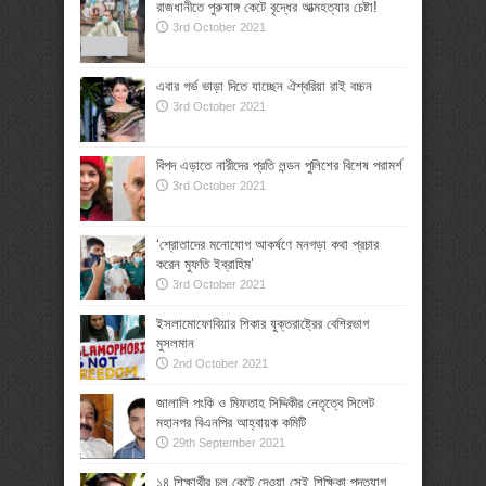
রাজধানীতে পুরুষাঙ্গ কেটে বৃদ্ধের আত্মহত্যার চেষ্টা!
3rd October 2021
এবার গর্ভ ভাড়া দিতে যাচ্ছেন ঐশ্বরিয়া রাই বচ্চন
3rd October 2021
বিপদ এড়াতে নারীদের প্রতি লন্ডন পুলিশের বিশেষ পরামর্শ
3rd October 2021
‘শ্রোতাদের মনোযোগ আকর্ষণে মনগড়া কথা প্রচার
করেন মুফতি ইব্রাহিম’
3rd October 2021
ইসলামোফোবিয়ার শিকার যুক্তরাষ্ট্রের বেশিরভাগ
মুসলমান
2nd October 2021
জালালি পংকি ও মিফতাহ সিদ্দিকীর নেতৃত্বে সিলেট
মহানগর বিএনপির আহ্বায়ক কমিটি
29th September 2021
১৪ শিক্ষার্থীর চুল কেটে দেওয়া সেই শিক্ষিকা পদত্যাগ