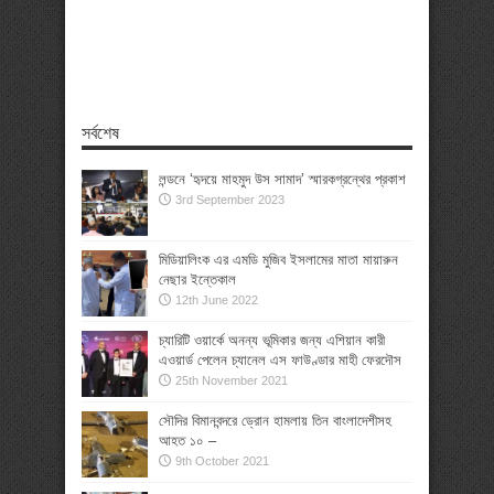
সর্বশেষ
লন্ডনে ‘হৃদয়ে মাহমুদ উস সামাদ’ স্মারকগ্রন্থের প্রকাশ
3rd September 2023
মিডিয়ালিংক এর এমডি মুজিব ইসলামের মাতা মায়ারুন
নেছার ইন্তেকাল
12th June 2022
চ্যারিটি ওয়ার্কে অনন্য ভূমিকার জন্য এশিয়ান কারী
এওয়ার্ড পেলেন চ্যানেল এস ফাউণ্ডার মাহী ফেরদৌস
25th November 2021
সৌদির বিমানবন্দরে ড্রোন হামলায় তিন বাংলাদেশীসহ
আহত ১০ –
9th October 2021