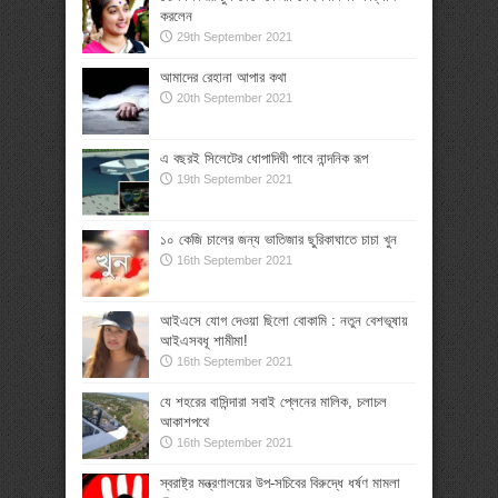
করলেন
29th September 2021
আমাদের রেহানা আপার কথা
20th September 2021
এ বছরই সিলেটের ধোপাদিঘী পাবে নান্দনিক রূপ
19th September 2021
১০ কেজি চালের জন্য ভাতিজার ছুরিকাঘাতে চাচা খুন
16th September 2021
আইএসে যোগ দেওয়া ছিলো বোকামি : নতুন বেশভূষায়
আইএসবধূ শামীমা!
16th September 2021
যে শহরের বাসিন্দারা সবাই প্লেনের মালিক, চলাচল
আকাশপথে
16th September 2021
স্বরাষ্ট্র মন্ত্রণালয়ের উপ-সচিবের বিরুদ্ধে ধর্ষণ মামলা