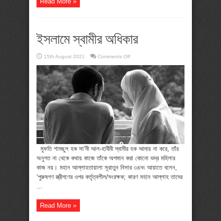
Read More »
ইসলামে স্বামীর অধিকার
on
15th August 2021
Comments Off
ইসলামে
স্বামীর
অধিকার
মুফতি শামছুল হক সা’দী আল-হাবীবী স্বামীর হক আদায় না করে, তাঁর
অনুগত না থেকে কথায় কাজে তাঁকে অপমান করা কোনো ভদ্র মহিলার
কাজ নয়। মহান আল্লাহতায়ালা সূরাতুন নিসার ৩৪নং আয়াতে বলেন,
‘পুরুষগণ স্ত্রীগণের ওপর কর্তৃত্বশীল/সংরক্ষক; কারণ মহান আল্লাহ তাদের
...
Read More »