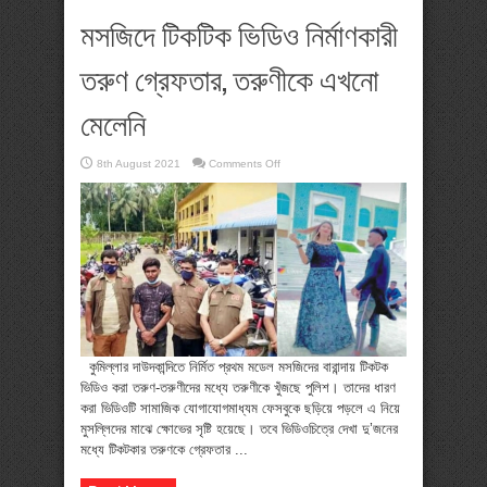
মসজিদে টিকটিক ভিডিও নির্মাণকারী
তরুণ গ্রেফতার, তরুণীকে এখনো
মেলেনি
on
8th August 2021
Comments Off
মসজিদে
টিকটিক
ভিডিও
নির্মাণকারী
তরুণ
গ্রেফতার,
তরুণীকে
এখনো
মেলেনি
কুমিল্লার দাউদকান্দিতে নির্মিত প্রথম মডেল মসজিদের বারান্দায় টিকটক
ভিডিও করা তরুণ-তরুণীদের মধ্যে তরুণীকে খুঁজছে পুলিশ। তাদের ধারণ
করা ভিডিওটি সামাজিক যোগাযোগমাধ্যম ফেসবুকে ছড়িয়ে পড়লে এ নিয়ে
মুসল্লিদের মাঝে ক্ষোভের সৃষ্টি হয়েছে। তবে ভিডিওচিত্রে দেখা দু’জনের
মধ্যে টিকটকার তরুণকে গ্রেফতার ...