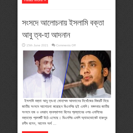
সংসদে আলোচনায় ইসলামি বক্তা
আবু ত্ব-হা আদনান
on
15th June 2021
Comments Off
সংসদে
আলোচনায়
ইসলামি
বক্তা
আবু
ত্ব-
হা
আদনান
ইসলামি বক্তা আবু ত্ব-হা মোহাম্মদ আদনানের নিখোঁজের বিষয়টি নিয়ে
জাতীয় সংসদে আলোচনা করেছেন বিএনপির দুই এমপি। মঙ্গলবার জাতীয়
সংসদে হজ ও ওমরাহ ব্যবস্থাপনা বিলের প্রস্তাবের ওপর এমপিদের
বক্তব্যে প্রসঙ্গটি উঠে এসেছে। বিএনপির এমপি অ্যাডভোকেট হারুনুর
রশীদ বলেন, আলেম অর্থ ...