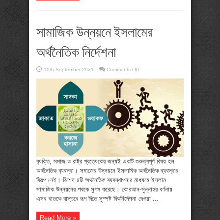
সামাজিক উন্নয়নে ইসলামের
অর্থনৈতিক নির্দেশনা
on
10th September 2021
Comments Off
সামাজিক
উন্নয়নে
ইসলামের
অর্থনৈতিক
নির্দেশনা
ব‍্যক্তি, সমাজ ও রাষ্ট্র প্রত‍্যেকের জন্যই একটি গুরুত্বপূর্ণ বিষয় হল
অর্থনৈতিক ব‍্যবস্থা। সমাজের উন্নয়নে ইসলামিক অর্থনৈতিক ব্যবস্থার
বিকল্প নেই। বিশেষ ৪টি অর্থনৈতিক ব্যবস্থাপনার মাধ্যমে ইসলাম
সামাজিক উন্নয়নের পথকে সুগম করেছে। কোরআন-সুন্নাহর বর্ণনায়
এসব খাতকে বাস্তবে রূপ দিতে সুস্পষ্ট দিকনির্দেশনা দেওয়া ...
Read More »