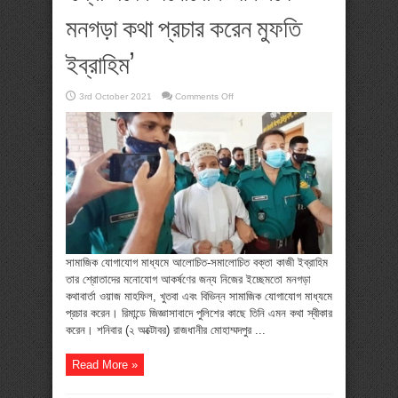
মনগড়া কথা প্রচার করেন মুফতি
ইব্রাহিম’
on
3rd October 2021
Comments Off
‘শ্রোতাদের
মনোযোগ
আকর্ষণে
মনগড়া
কথা
প্রচার
করেন
মুফতি
ইব্রাহিম’
সামাজিক যোগাযোগ মাধ্যমে আলোচিত-সমালোচিত বক্তা কাজী ইব্রাহিম
তার শ্রোতাদের মনোযোগ আকর্ষণের জন্য নিজের ইচ্ছেমতো মনগড়া
কথাবার্তা ওয়াজ মাহফিল, খুতবা এবং বিভিন্ন সামাজিক যোগাযোগ মাধ্যমে
প্রচার করেন। রিমান্ডে জিজ্ঞাসাবাদে পুলিশের কাছে তিনি এমন কথা স্বীকার
করেন। শনিবার (২ অক্টোবর) রাজধানীর মোহাম্মদপুর ...
Read More »