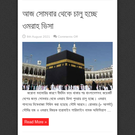
আজ সোমবার থেকে চালু হচ্ছে
ওমরাহ ভিসা
on
8th August 2021
Comments Off
আজ
সোমবার
থেকে
চালু
হচ্ছে
ওমরাহ
ভিসা
করোনা মহামারির কারণে দীর্ঘদিন বন্ধ থাকার পর বাংলাদেশসহ কয়েকটি
দেশের জন্য সোমবার থেকে ওমরাহ ভিসা পুনরায় চালু হচ্ছে। ওমরাহ
পালনের নিষেধাজ্ঞা শিথিল করা হয়েছে সৌদি আরবে। রোববার (৮ আগস্ট)
সৌদির হজ ও ওমরাহ বিষয়ক হারামাইন শারিফাইন নামক অফিসিয়াল ...
Read More »