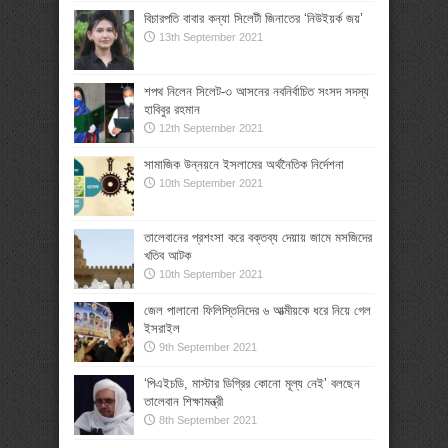
বিচারপতি বাবার কন্যা সিলেটী জিনাতের ‘নিউইয়র্ক জয়’
13th September 2021
শপথ নিলেন সিলেট-৩ আসনের নবনির্বাচিত সংসদ সদস্য
হাবিবুর রহমান
12th September 2021
সামাজিক উন্নয়নে ইসলামের অর্থনৈতিক নির্দেশনা
10th September 2021
তালেবানের প্রশংসা করে বক্তব্য দেয়ায় জামে মসজিদের
খতিব আটক
10th September 2021
জেল পালানো ফিলিস্তিনিদের ৬ আত্মীয়কে ধরে নিয়ে গেল
ইসরাইল
9th September 2021
‘পিএইচডি, মাস্টার ডিগ্রির কোনো মূল্য নেই’ বলছেন
তালেবান শিক্ষামন্ত্রী
8th September 2021