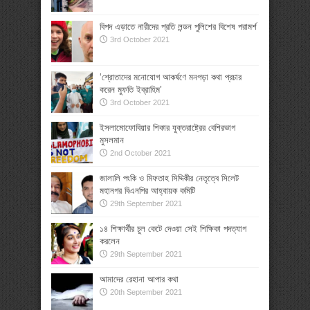
বিপদ এড়াতে নারীদের প্রতি লন্ডন পুলিশের বিশেষ পরামর্শ
3rd October 2021
‘শ্রোতাদের মনোযোগ আকর্ষণে মনগড়া কথা প্রচার
করেন মুফতি ইব্রাহিম’
3rd October 2021
ইসলামোফোবিয়ার শিকার যুক্তরাষ্ট্রের বেশিরভাগ
মুসলমান
2nd October 2021
জালালি পংকি ও মিফতাহ সিদ্দিকীর নেতৃত্বে সিলেট
মহানগর বিএনপির আহ্বায়ক কমিটি
29th September 2021
১৪ শিক্ষার্থীর চুল কেটে দেওয়া সেই শিক্ষিকা পদত্যাগ
করলেন
29th September 2021
আমাদের রেহানা আপার কথা
20th September 2021