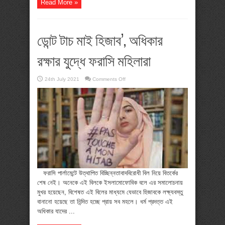
Read More »
ডোন্ট টাচ মাই হিজাব’, অধিকার
রক্ষার যুদ্ধে ফরাসি মহিলারা
on
24th July 2021
Comments Off
ডোন্ট
টাচ
মাই
হিজাব’,
অধিকার
রক্ষার
যুদ্ধে
ফরাসি
মহিলারা
‍‌‌‌‌‌ ফরাসি পার্লামেন্টে উত্থাপিত বিচ্ছিন্নতাবাদবিরোধী বিল নিয়ে বিতর্কের
শেষ নেই। অনেকে এই বিলকে ইসলামোফোবিক বলে এর সমালোচনায়
মুখর হয়েছেন, বিশেষত এই বিলের মাধ্যমে যেভাবে হিজাবকে লক্ষ্যবস্তু
বানানো হয়েছে তা নিন্দিত হচ্ছে প্রায় সব মহলে। ধর্ম প্রদত্ত এই
অধিকার যাদের ...