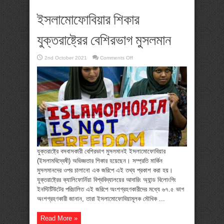
ইসলামোফোবিয়ার শিকার
যুক্তরাষ্ট্রের বেশিরভাগ মুসলমান
on
2nd October 2021
Comments Off
ইসলামোফোবিয়ার
শিকার
যুক্তরাষ্ট্রের
বেশিরভাগ
মুসলমান
যুক্তরাষ্ট্রে বসবাসকারী বেশিরভাগ মুসলমানই ইসলামোফোবিয়ার
(ইসলামবিদ্বেষী) অভিজ্ঞতার শিকার হয়েছেন। সম্প্রতি মার্কিন
মুসলমানদের ওপর চালানো এক জরিপে এই তথ্য প্রকাশ করা হয়।
যুক্তরাষ্ট্রের ক্যালিফোর্নিয়া বিশ্ববিদ্যালয়ের আদারিং অ্যান্ড বিলোংগিং
ইনস্টিটিউটের পরিচালিত এই জরিপে অংশগ্রহণকারীদের মধ্যে ৬৭.৫ ভাগ
অংশগ্রহণকারী জানান, তারা ইসলামোফোবিয়ামূলক মৌখিক ...
Read More »