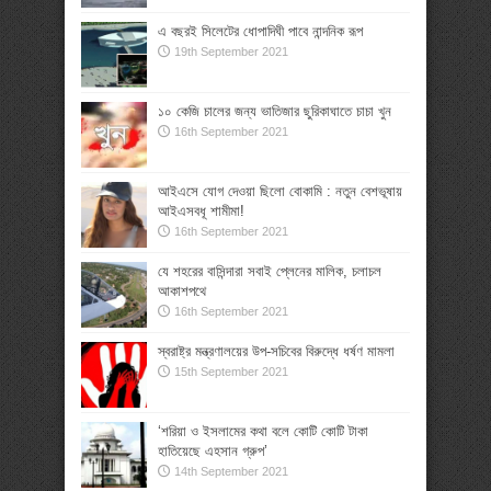
এ বছরই সিলেটের ধোপাদিঘী পাবে নান্দনিক রূপ
19th September 2021
১০ কেজি চালের জন্য ভাতিজার ছুরিকাঘাতে চাচা খুন
16th September 2021
আইএসে যোগ দেওয়া ছিলো বোকামি : নতুন বেশভূষায়
আইএসবধূ শামীমা!
16th September 2021
যে শহরের বাসিন্দারা সবাই প্লেনের মালিক, চলাচল
আকাশপথে
16th September 2021
স্বরাষ্ট্র মন্ত্রণালয়ের উপ-সচিবের বিরুদ্ধে ধর্ষণ মামলা
15th September 2021
‘শরিয়া ও ইসলামের কথা বলে কোটি কোটি টাকা
হাতিয়েছে এহসান গ্রুপ’
14th September 2021