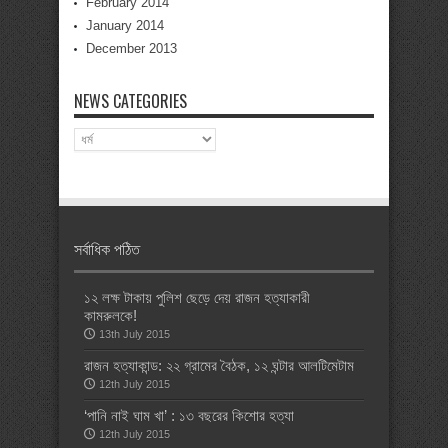
February 2014
January 2014
December 2013
NEWS CATEGORIES
News
Categories
সর্বাধিক পঠিত
১২ লক্ষ টাকায় পুলিশ ছেড়ে দেয় রাজন হত্যাকারী
কামরুলকে!
13th July 2015
রাজন হত্যাকান্ড: ২২ গ্রামের বৈঠক, ১২ ঘন্টার আলটিমেটাম
12th July 2015
‘পানি নাই ঘাম খা’ : ১৩ বছরের কিশোর হত্যা
12th July 2015