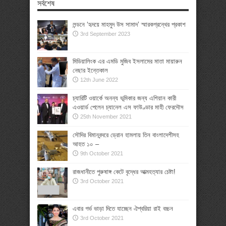
সর্বশেষ
লন্ডনে ‘হৃদয়ে মাহমুদ উস সামাদ’ স্মারকগ্রন্থের প্রকাশ
3rd September 2023
মিডিয়ালিংক এর এমডি মুজিব ইসলামের মাতা মায়ারুন
নেছার ইন্তেকাল
12th June 2022
চ্যারিটি ওয়ার্কে অনন্য ভূমিকার জন্য এশিয়ান কারী
এওয়ার্ড পেলেন চ্যানেল এস ফাউণ্ডার মাহী ফেরদৌস
25th November 2021
সৌদির বিমানবন্দরে ড্রোন হামলায় তিন বাংলাদেশীসহ
আহত ১০ –
9th October 2021
রাজধানীতে পুরুষাঙ্গ কেটে বৃদ্ধের আত্মহত্যার চেষ্টা!
3rd October 2021
এবার গর্ভ ভাড়া দিতে যাচ্ছেন ঐশ্বরিয়া রাই বচ্চন
3rd October 2021