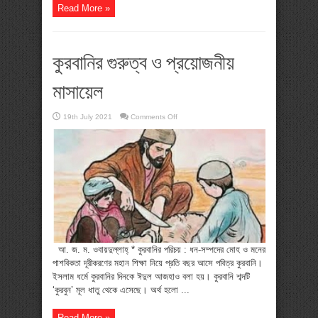
Read More »
কুরবানির গুরুত্ব ও প্রয়োজনীয়
মাসায়েল
on
19th July 2021
Comments Off
কুরবানির
গুরুত্ব
ও
প্রয়োজনীয়
মাসায়েল
আ. জ. ম. ওবায়দুল্লাহ্ * কুরবানির পরিচয় : ধন-সম্পদের মোহ ও মনের
পাশবিকতা দূরীকরণের মহান শিক্ষা নিয়ে প্রতি বছর আসে পবিত্র কুরবানি।
ইসলাম ধর্মে কুরবানির দিনকে ঈদুল আজহাও বলা হয়। কুরবানি শব্দটি
‘কুরবুন’ মূল ধাতু থেকে এসেছে। অর্থ হলো ...
Read More »