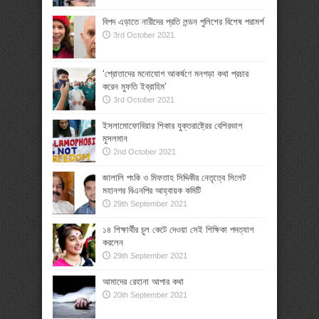
বিপদ এড়াতে নারীদের প্রতি লন্ডন পুলিশের বিশেষ পরামর্শ
3rd October 2021
‘শ্রোতাদের মনোযোগ আকর্ষণে মনগড়া কথা প্রচার
করেন মুফতি ইব্রাহিম’
3rd October 2021
ইসলামোফোবিয়ার শিকার যুক্তরাষ্ট্রের বেশিরভাগ
মুসলমান
2nd October 2021
জালালি পংকি ও মিফতাহ সিদ্দিকীর নেতৃত্বে সিলেট
মহানগর বিএনপির আহ্বায়ক কমিটি
29th September 2021
১৪ শিক্ষার্থীর চুল কেটে দেওয়া সেই শিক্ষিকা পদত্যাগ
করলেন
29th September 2021
আমাদের রেহানা আপার কথা
20th September 2021