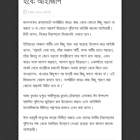
হবে: আইজিপি
13th June 2018
জনগণকেও রাস্তাঘাটে অপরিচিত কারও কাছ থেকে কোনো কিছু গ্রহণ না
করতে ও না খেতে পরামর্শ দিয়েছেন পুলিশের আইজি জাবেদ পাটোয়ারী।
তিনি বলেন, নিজের নিরাপত্তা নিজেকেই দেখতে হবে।
ইতিমধ্যে অজ্ঞান পার্টির বেশ কিছু গ্যাং ধরা পড়েছে উল্লেখ করে আইজি
বলেন, ‘প্রায়ই দেখা যায়, যাঁরা অজ্ঞান পার্টি, মলম পার্টির হাতে পড়ছেন,
তাঁরা কিন্তু না জেনে হয়তো যাত্রীবেশে তার পাশে বসে আছে, এমন
কারও সঙ্গে আলাপ করছেন, আলাপ জুড়ে দিয়েছেন। একপর্যায়ে হয়তো
পকেট থেকে যাত্রীকে চকলেট দিচ্ছেন অথবা রাস্তা থেকে কিনে ডাব
খাওয়ালেন, খাওয়ার কিছুক্ষণ পর যাত্রী আর কিছু বলতে পারেন না। এই
বিষয়গুলো খেয়াল রাখতে হবে। অপরিচিত কারও কাছ কিছু গ্রহণ করা
কোনো ক্রমেই উচিত হবে না।’
আজ বুধবার দুপুরে গাজীপুরের চান্দনা-চৌরাস্তা এলাকায় ঈদ উপলক্ষে
স্থাপিত পুলিশের কন্ট্রোল রুম উদ্বোধন করতে এসে আইজিপি
সাংবাদিকদের বিভিন্ন প্রশ্নের জবাবে এসব কথা বলেন।
ঈদে ঘরমুখী মানুষের যাত্রা নির্বিঘ্ন করতে এবং তাদের সার্বিক নিরাপত্তায়
পুলিশের পক্ষ থেকে সমন্বিত উদ্যোগ নেওয়া হয়েছে বলে জানান জাবেদ
পাটোয়ারী।