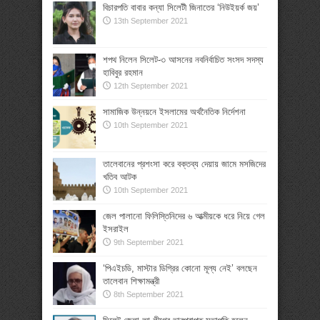
বিচারপতি বাবার কন্যা সিলেটী জিনাতের ‘নিউইয়র্ক জয়’
13th September 2021
শপথ নিলেন সিলেট-৩ আসনের নবনির্বাচিত সংসদ সদস্য
হাবিবুর রহমান
12th September 2021
সামাজিক উন্নয়নে ইসলামের অর্থনৈতিক নির্দেশনা
10th September 2021
তালেবানের প্রশংসা করে বক্তব্য দেয়ায় জামে মসজিদের
খতিব আটক
10th September 2021
জেল পালানো ফিলিস্তিনিদের ৬ আত্মীয়কে ধরে নিয়ে গেল
ইসরাইল
9th September 2021
‘পিএইচডি, মাস্টার ডিগ্রির কোনো মূল্য নেই’ বলছেন
তালেবান শিক্ষামন্ত্রী
8th September 2021