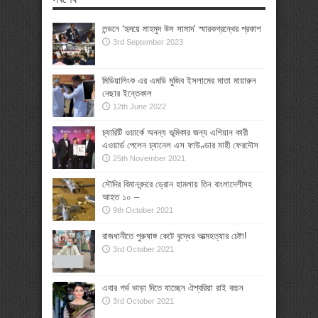
লন্ডনে ‘হৃদয়ে মাহমুদ উস সামাদ’ স্মারকগ্রন্থের প্রকাশ
3rd September 2023
মিডিয়ালিংক এর এমডি মুজিব ইসলামের মাতা মায়ারুন
নেছার ইন্তেকাল
12th June 2022
চ্যারিটি ওয়ার্কে অনন্য ভূমিকার জন্য এশিয়ান কারী
এওয়ার্ড পেলেন চ্যানেল এস ফাউণ্ডার মাহী ফেরদৌস
25th November 2021
সৌদির বিমানবন্দরে ড্রোন হামলায় তিন বাংলাদেশীসহ
আহত ১০ –
9th October 2021
রাজধানীতে পুরুষাঙ্গ কেটে বৃদ্ধের আত্মহত্যার চেষ্টা!
3rd October 2021
এবার গর্ভ ভাড়া দিতে যাচ্ছেন ঐশ্বরিয়া রাই বচ্চন
3rd October 2021