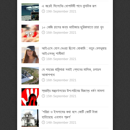
এ বছরই সিলেটের ধোপাদিঘী পাবে নান্দনিক রূপ
19th September 2021
১০ কেজি চালের জন্য ভাতিজার ছুরিকাঘাতে চাচা খুন
16th September 2021
আইএসে যোগ দেওয়া ছিলো বোকামি : নতুন বেশভূষায়
আইএসবধূ শামীমা!
16th September 2021
যে শহরের বাসিন্দারা সবাই প্লেনের মালিক, চলাচল
আকাশপথে
16th September 2021
স্বরাষ্ট্র মন্ত্রণালয়ের উপ-সচিবের বিরুদ্ধে ধর্ষণ মামলা
15th September 2021
‘শরিয়া ও ইসলামের কথা বলে কোটি কোটি টাকা
হাতিয়েছে এহসান গ্রুপ’
14th September 2021