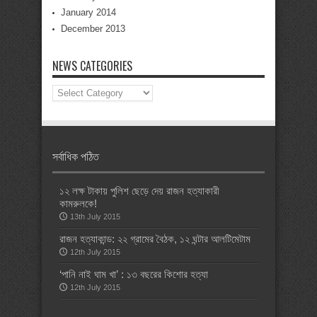
January 2014
December 2013
NEWS CATEGORIES
News
Categories
সর্বাধিক পঠিত
১২ লক্ষ টাকায় পুলিশ ছেড়ে দেয় রাজন হত্যাকারী
কামরুলকে!
13th July 2015
রাজন হত্যাকান্ড: ২২ গ্রামের বৈঠক, ১২ ঘন্টার আলটিমেটাম
12th July 2015
‘পানি নাই ঘাম খা’ : ১৩ বছরের কিশোর হত্যা
12th July 2015