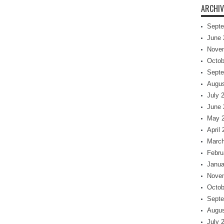
ARCHIV
Septe
June 
Nove
Octob
Septe
Augus
July 
June 
May 
April
March
Febru
Janua
Nove
Octob
Septe
Augus
July 