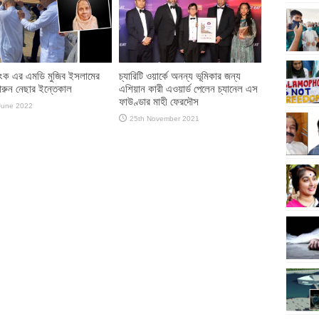
লিংক এর এমডি মুজিব ইসলামের
চ্যারিটি ওয়ার্কে অনন্য ভূমিকার জন্য
়ারুন নেছার ইন্তেকাল
এশিয়ান কারী এওয়ার্ড পেলেন চ্যানেল এস
ফাউণ্ডার মাহী ফেরদৌস
June 2022
25th November 2021