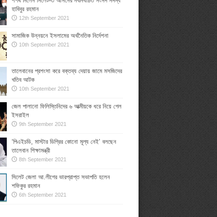
শপথ নিলেন সিলেট-৩ আসনের নবনির্বাচিত সংসদ সদস্য
হাবিবুর রহমান
12th September 2021
সামাজিক উন্নয়নে ইসলামের অর্থনৈতিক নির্দেশনা
10th September 2021
তালেবানের প্রশংসা করে বক্তব্য দেয়ায় জামে মসজিদের
খতিব আটক
10th September 2021
জেল পালানো ফিলিস্তিনিদের ৬ আত্মীয়কে ধরে নিয়ে গেল
ইসরাইল
9th September 2021
‘পিএইচডি, মাস্টার ডিগ্রির কোনো মূল্য নেই’ বলছেন
তালেবান শিক্ষামন্ত্রী
8th September 2021
সিলেট জেলা আ.লীগের ভারপ্রাপ্ত সভাপতি হলেন
শফিকুর রহমান
6th September 2021