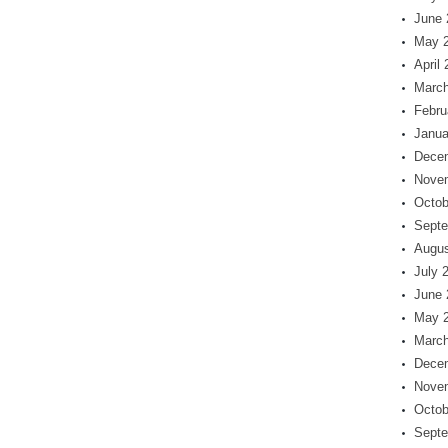
June 
May 
April
March
Febru
Janua
Dece
Nove
Octob
Septe
Augus
July 
June 
May 
March
Dece
Nove
Octob
Septe