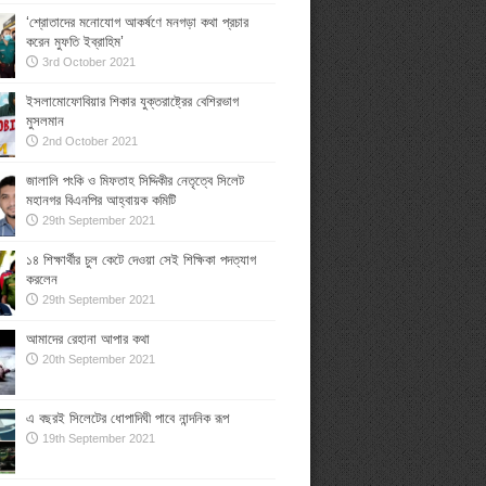
‘শ্রোতাদের মনোযোগ আকর্ষণে মনগড়া কথা প্রচার
করেন মুফতি ইব্রাহিম’
3rd October 2021
ইসলামোফোবিয়ার শিকার যুক্তরাষ্ট্রের বেশিরভাগ
মুসলমান
2nd October 2021
জালালি পংকি ও মিফতাহ সিদ্দিকীর নেতৃত্বে সিলেট
মহানগর বিএনপির আহ্বায়ক কমিটি
29th September 2021
১৪ শিক্ষার্থীর চুল কেটে দেওয়া সেই শিক্ষিকা পদত্যাগ
করলেন
29th September 2021
আমাদের রেহানা আপার কথা
20th September 2021
এ বছরই সিলেটের ধোপাদিঘী পাবে নান্দনিক রূপ
19th September 2021