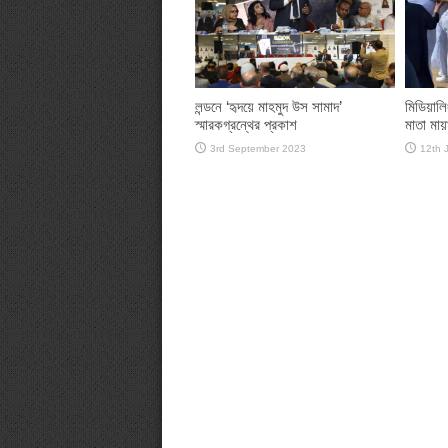
লন্ডনে ‘হৃদয়ে মাহমুদ উস সামাদ’
মিডিয়া
স্মারকগ্রন্থের প্রকাশ
মাতা মায
3rd September 2023
12th 