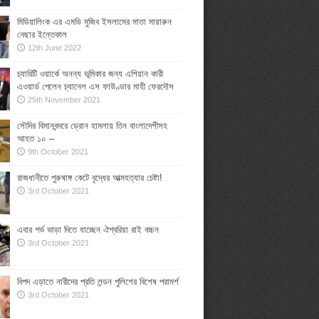
মিডিয়ালিংক এর এমডি মুজিব ইসলামের মাতা মায়ারুন
নেছার ইন্তেকাল
12th June 2022
চ্যারিটি ওয়ার্কে অনন্য ভূমিকার জন্য এশিয়ান কারী
এওয়ার্ড পেলেন চ্যানেল এস ফাউণ্ডার মাহী ফেরদৌস
25th November 2021
সৌদির বিমানবন্দরে ড্রোন হামলায় তিন বাংলাদেশীসহ
আহত ১০ –
9th October 2021
রাজধানীতে পুরুষাঙ্গ কেটে বৃদ্ধের আত্মহত্যার চেষ্টা!
3rd October 2021
এবার গর্ভ ভাড়া দিতে যাচ্ছেন ঐশ্বরিয়া রাই বচ্চন
3rd October 2021
বিপদ এড়াতে নারীদের প্রতি লন্ডন পুলিশের বিশেষ পরামর্শ
3rd October 2021