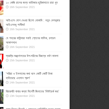
১০ কেজি চালের জন্য ভাতিজার ছুরিকাঘাতে চাচা খুন
16th September 2021
আইএসে যোগ দেওয়া ছিলো বোকামি : নতুন বেশভূষায়
আইএসবধূ শামীমা!
16th September 2021
যে শহরের বাসিন্দারা সবাই প্লেনের মালিক, চলাচল
আকাশপথে
16th September 2021
স্বরাষ্ট্র মন্ত্রণালয়ের উপ-সচিবের বিরুদ্ধে ধর্ষণ মামলা
15th September 2021
‘শরিয়া ও ইসলামের কথা বলে কোটি কোটি টাকা
হাতিয়েছে এহসান গ্রুপ’
14th September 2021
বিচারপতি বাবার কন্যা সিলেটী জিনাতের ‘নিউইয়র্ক জয়’
13th September 2021