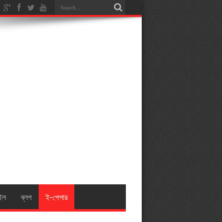
ইল
ব্লগ
ই-পেপার