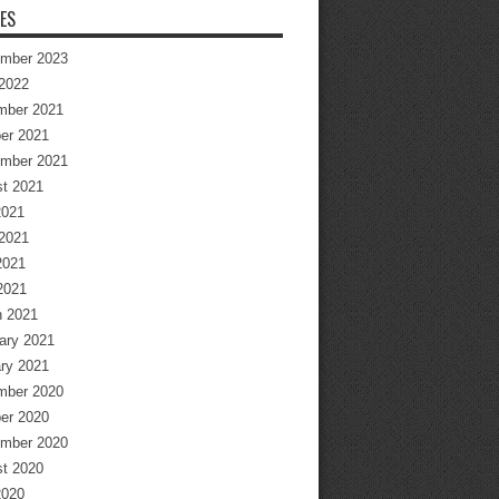
ES
mber 2023
2022
mber 2021
er 2021
mber 2021
t 2021
2021
2021
2021
 2021
 2021
ary 2021
ry 2021
mber 2020
er 2020
mber 2020
t 2020
2020