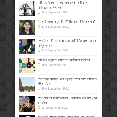
‘শরিয়া ও ইসলামের কথা বলে কোটি কোটি টাকা
হাতিয়েছে এহসান গ্রুপ’
14th September 2021
বিচারপতি বাবার কন্যা সিলেটী জিনাতের ‘নিউইয়র্ক জয়’
13th September 2021
শপথ নিলেন সিলেট-৩ আসনের নবনির্বাচিত সংসদ সদস্য
হাবিবুর রহমান
12th September 2021
সামাজিক উন্নয়নে ইসলামের অর্থনৈতিক নির্দেশনা
10th September 2021
তালেবানের প্রশংসা করে বক্তব্য দেয়ায় জামে মসজিদের
খতিব আটক
10th September 2021
জেল পালানো ফিলিস্তিনিদের ৬ আত্মীয়কে ধরে নিয়ে গেল
ইসরাইল
9th September 2021