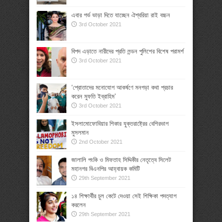
এবার গর্ভ ভাড়া দিতে যাচ্ছেন ঐশ্বরিয়া রাই বচ্চন
3rd October 2021
বিপদ এড়াতে নারীদের প্রতি লন্ডন পুলিশের বিশেষ পরামর্শ
3rd October 2021
‘শ্রোতাদের মনোযোগ আকর্ষণে মনগড়া কথা প্রচার
করেন মুফতি ইব্রাহিম’
3rd October 2021
ইসলামোফোবিয়ার শিকার যুক্তরাষ্ট্রের বেশিরভাগ
মুসলমান
2nd October 2021
জালালি পংকি ও মিফতাহ সিদ্দিকীর নেতৃত্বে সিলেট
মহানগর বিএনপির আহ্বায়ক কমিটি
29th September 2021
১৪ শিক্ষার্থীর চুল কেটে দেওয়া সেই শিক্ষিকা পদত্যাগ
করলেন
29th September 2021