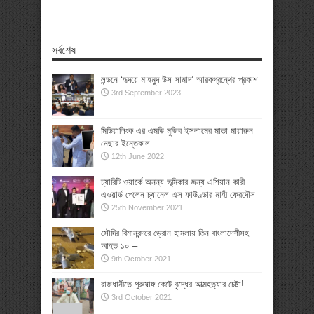
সর্বশেষ
লন্ডনে ‘হৃদয়ে মাহমুদ উস সামাদ’ স্মারকগ্রন্থের প্রকাশ
3rd September 2023
মিডিয়ালিংক এর এমডি মুজিব ইসলামের মাতা মায়ারুন
নেছার ইন্তেকাল
12th June 2022
চ্যারিটি ওয়ার্কে অনন্য ভূমিকার জন্য এশিয়ান কারী
এওয়ার্ড পেলেন চ্যানেল এস ফাউণ্ডার মাহী ফেরদৌস
25th November 2021
সৌদির বিমানবন্দরে ড্রোন হামলায় তিন বাংলাদেশীসহ
আহত ১০ –
9th October 2021
রাজধানীতে পুরুষাঙ্গ কেটে বৃদ্ধের আত্মহত্যার চেষ্টা!
3rd October 2021