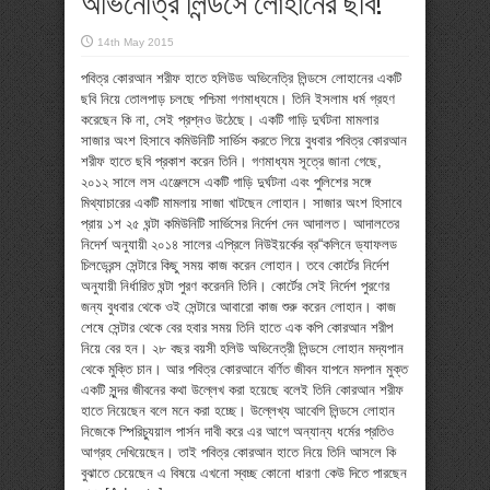
অভিনেত্রি লিন্ডসে লোহানের ছবি!
14th May 2015
পবিত্র কোরআন শরীফ হাতে হলিউড অভিনেত্রি লিন্ডসে লোহানের একটি
ছবি নিয়ে তোলপাড় চলছে পশ্চিমা গণমাধ্যমে। তিনি ইসলাম ধর্ম গ্রহণ
করেছেন কি না, সেই প্রশ্নও উঠেছে। একটি গাড়ি দুর্ঘটনা মামলার
সাজার অংশ হিসাবে কমিউনিটি সার্ভিস করতে গিয়ে বুধবার পবিত্র কোরআন
শরীফ হাতে ছবি প্রকাশ করেন তিনি। গণমাধ্যম সূত্রে জানা গেছে,
২০১২ সালে লস এঞ্জেলসে একটি গাড়ি দুর্ঘটনা এবং পুলিশের সঙ্গে
মিথ্যাচারের একটি মামলায় সাজা খাটছেন লোহান। সাজার অংশ হিসাবে
প্রায় ১শ ২৫ ঘন্টা কমিউনিটি সার্ভিসের নির্দেশ দেন আদালত। আদালতের
নিদের্শ অনুযায়ী ২০১৪ সালের এপ্রিলে নিউইয়র্কের ব্র“কলিনে ড্যাফলড
চিলড্রেন্স সেন্টারে কিছু সময় কাজ করেন লোহান। তবে কোর্টের নির্দেশ
অনুযায়ী নির্ধারিত ঘন্টা পুরণ করেননি তিনি। কোর্টের সেই নির্দেশ পুরণের
জন্য বুধবার থেকে ওই সেন্টারে আবারো কাজ শুরু করেন লোহান। কাজ
শেষে সেন্টার থেকে বের হবার সময় তিনি হাতে এক কপি কোরআন শরীপ
নিয়ে বের হন। ২৮ বছর বয়সী হলিউ অভিনেত্রী লিন্ডসে লোহান মদ্যপান
থেকে মুক্তি চান। আর পবিত্র কোরআনে বর্ণিত জীবন যাপনে মদপান মুক্ত
একটি সুন্দর জীবনের কথা উল্লেখ করা হয়েছে বলেই তিনি কোরআন শরীফ
হাতে নিয়েছেন বলে মনে করা হচ্ছে। উল্লেখ্য আবেগি লিন্ডসে লোহান
নিজেকে স্পিরিচ্যুয়াল পার্সন দাবী করে এর আগে অন্যান্য ধর্মের প্রতিও
আগ্রহ দেখিয়েছেন। তাই পবিত্র কোরআন হাতে নিয়ে তিনি আসলে কি
বুঝাতে চেয়েছেন এ বিষয়ে এখনো স্বচ্ছ কোনো ধারণা কেউ দিতে পারছেন