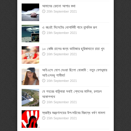
আমাদের রেহানা আপার কথা
20th September 2021
এ বছরই সিলেটের ধোপাদিঘী পাবে নান্দনিক রূপ
19th September 2021
১০ কেজি চালের জন্য ভাতিজার ছুরিকাঘাতে চাচা খুন
16th September 2021
আইএসে যোগ দেওয়া ছিলো বোকামি : নতুন বেশভূষায়
আইএসবধূ শামীমা!
16th September 2021
যে শহরের বাসিন্দারা সবাই প্লেনের মালিক, চলাচল
আকাশপথে
16th September 2021
স্বরাষ্ট্র মন্ত্রণালয়ের উপ-সচিবের বিরুদ্ধে ধর্ষণ মামলা
15th September 2021