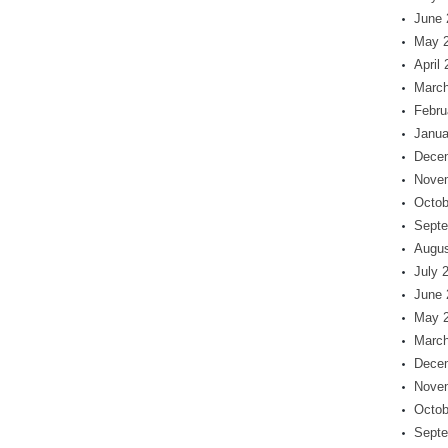
June 
May 
April
March
Febru
Janua
Dece
Nove
Octob
Septe
Augus
July 
June 
May 
March
Dece
Nove
Octob
Septe