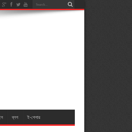
ইল
ব্লগ
ই-পেপার