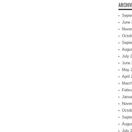
ARCHIV
Septe
June 
Nove
Octob
Septe
Augus
July 
June 
May 
April
March
Febru
Janua
Nove
Octob
Septe
Augus
July 