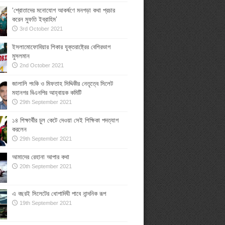
‘শ্রোতাদের মনোযোগ আকর্ষণে মনগড়া কথা প্রচার
করেন মুফতি ইব্রাহিম’
3rd October 2021
ইসলামোফোবিয়ার শিকার যুক্তরাষ্ট্রের বেশিরভাগ
মুসলমান
2nd October 2021
জালালি পংকি ও মিফতাহ সিদ্দিকীর নেতৃত্বে সিলেট
মহানগর বিএনপির আহ্বায়ক কমিটি
29th September 2021
১৪ শিক্ষার্থীর চুল কেটে দেওয়া সেই শিক্ষিকা পদত্যাগ
করলেন
29th September 2021
আমাদের রেহানা আপার কথা
20th September 2021
এ বছরই সিলেটের ধোপাদিঘী পাবে নান্দনিক রূপ
19th September 2021