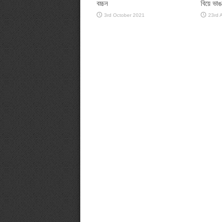
বচ্চন
বিয়ে ভা
3rd October 2021
23rd 