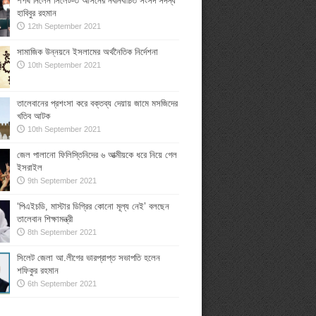
শপথ নিলেন সিলেট-৩ আসনের নবনির্বাচিত সংসদ সদস্য
হাবিবুর রহমান
12th September 2021
সামাজিক উন্নয়নে ইসলামের অর্থনৈতিক নির্দেশনা
10th September 2021
তালেবানের প্রশংসা করে বক্তব্য দেয়ায় জামে মসজিদের
খতিব আটক
10th September 2021
জেল পালানো ফিলিস্তিনিদের ৬ আত্মীয়কে ধরে নিয়ে গেল
ইসরাইল
9th September 2021
‘পিএইচডি, মাস্টার ডিগ্রির কোনো মূল্য নেই’ বলছেন
তালেবান শিক্ষামন্ত্রী
8th September 2021
সিলেট জেলা আ.লীগের ভারপ্রাপ্ত সভাপতি হলেন
শফিকুর রহমান
6th September 2021