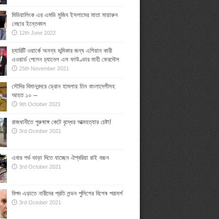
মিডিয়ালিংক এর এমডি মুজিব ইসলামের মাতা মায়ারুন
নেছার ইন্তেকাল
12th June 2022
চ্যারিটি ওয়ার্কে অনন্য ভূমিকার জন্য এশিয়ান কারী
এওয়ার্ড পেলেন চ্যানেল এস ফাউণ্ডার মাহী ফেরদৌস
25th November 2021
সৌদির বিমানবন্দরে ড্রোন হামলায় তিন বাংলাদেশীসহ
আহত ১০ –
9th October 2021
রাজধানীতে পুরুষাঙ্গ কেটে বৃদ্ধের আত্মহত্যার চেষ্টা!
3rd October 2021
এবার গর্ভ ভাড়া দিতে যাচ্ছেন ঐশ্বরিয়া রাই বচ্চন
3rd October 2021
বিপদ এড়াতে নারীদের প্রতি লন্ডন পুলিশের বিশেষ পরামর্শ
3rd October 2021