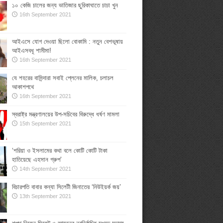
১০ কেজি চালের জন্য ভাতিজার ছুরিকাঘাতে চাচা খুন
16th September 2021
আইএসে যোগ দেওয়া ছিলো বোকামি : নতুন বেশভূষায়
আইএসবধূ শামীমা!
16th September 2021
যে শহরের বাসিন্দারা সবাই প্লেনের মালিক, চলাচল
আকাশপথে
16th September 2021
স্বরাষ্ট্র মন্ত্রণালয়ের উপ-সচিবের বিরুদ্ধে ধর্ষণ মামলা
15th September 2021
‘শরিয়া ও ইসলামের কথা বলে কোটি কোটি টাকা
হাতিয়েছে এহসান গ্রুপ’
14th September 2021
বিচারপতি বাবার কন্যা সিলেটী জিনাতের ‘নিউইয়র্ক জয়’
13th September 2021