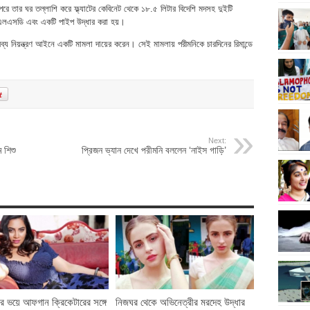
রে তার ঘর তল্লাশি করে ফ্ল্যাটের কেবিনেট থেকে ১৮.৫ লিটার বিদেশি মদসহ দুইটি
লট এলএসডি এবং একটি পাইপ উদ্ধার করা হয়।
্রব্য নিয়ন্ত্রণ আইনে একটি মামলা দায়ের করেন। সেই মামলায় পরীমনিকে চারদিনের রিমান্ডে
Next:
 শিশু
প্রিজন ভ্যান দেখে পরীমনি বললেন ‘নাইস গাড়ি’
র ভয়ে আফগান ক্রিকেটারের সঙ্গে
নিজঘর থেকে অভিনেত্রীর মরদেহ উদ্ধার