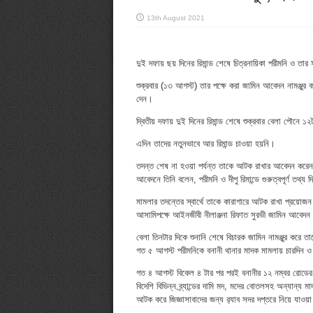
13th August 2021
দুই দফায় ছয় দিনের রিমান্ড শেষে চিত্রনায়িকা পরীমনি ও ত
শুক্রবার (১৩ আগস্ট) তার পক্ষে করা জামিন আবেদন নামঞ্জুর ক
দেন।
দ্বিতীয় দফায় দুই দিনের রিমান্ড শেষে শুক্রবার বেলা পৌনে 
এদিন তাদের নতুনভাবে আর রিমান্ড চাওয়া হয়নি।
তদন্ত শেষ না হওয়া পর্যন্ত তাকে আটক রাখার আবেদন করেন 
আবেদনে তিনি বলেন, পরীমনি ও দীপু রিমান্ডে গুরুত্বপূর্ণ তথ্য
মামলার তদন্তের স্বার্থে তাকে কারাগারে আটক রাখা প্রয়োজ
আসামিপক্ষে আইনজীবী নীলাঞ্জনা রিফাত সুরভী জামিন আবেদ
বেলা তিনটার দিকে শুনানি শেষে বিচারক জামিন নামঞ্জুর করে
গত ৫ আগস্ট পরীমনিকে বনানী থানার মাদক মামলায় চারদিন ও 
গত ৪ আগস্ট বিকেল ৪ টার পর পরই বনানীর ১২ নম্বর রোডের 
বিদেশি বিভিন্ন ব্র্যান্ডের দামি মদ, মদের বোতলসহ অন্যান্য
আটক করে জিজ্ঞাসাবাদের জন্য র‌্যাব সদর দপ্তরে নিয়ে যাওয়