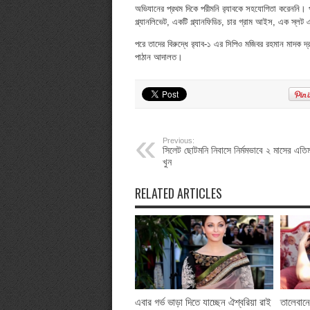
অভিযানের প্রথম দিকে পরীমনি র‌্যাবকে সহযোগিতা করেননি। প
গ্ল্যানলিভেট, একটি গ্ল্যানফিডিচ, চার গ্রাম আইস, এক স্
পরে তাদের বিরুদ্ধে র‌্যাব-১ এর সিপিও মজিবর রহমান মাদক দ
পাঠান আদালত।
Previous:
সিলেট ছোটমনি নিবাসে নির্মমভাবে ২ মাসের এতিম
খুন
RELATED ARTICLES
এবার গর্ভ ভাড়া দিতে যাচ্ছেন ঐশ্বরিয়া রাই
তালেবানে