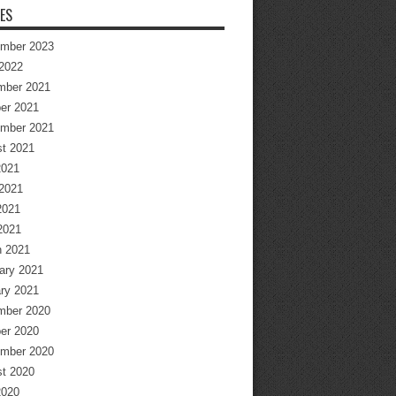
ES
mber 2023
2022
mber 2021
er 2021
mber 2021
t 2021
2021
2021
2021
 2021
 2021
ary 2021
ry 2021
mber 2020
er 2020
mber 2020
t 2020
2020