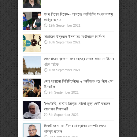
শপথ নিলেন সিলেট-৩ আসনের নবনির্বাচিত সংসদ সদস্য
হাবিবুর রহমান
12th September 2021
সামাজিক উন্নয়নে ইসলামের অর্থনৈতিক নির্দেশনা
10th September 2021
তালেবানের প্রশংসা করে বক্তব্য দেয়ায় জামে মসজিদের
খতিব আটক
10th September 2021
জেল পালানো ফিলিস্তিনিদের ৬ আত্মীয়কে ধরে নিয়ে গেল
ইসরাইল
9th September 2021
‘পিএইচডি, মাস্টার ডিগ্রির কোনো মূল্য নেই’ বলছেন
তালেবান শিক্ষামন্ত্রী
8th September 2021
সিলেট জেলা আ.লীগের ভারপ্রাপ্ত সভাপতি হলেন
শফিকুর রহমান