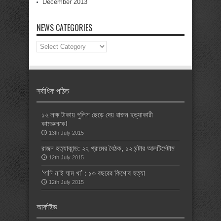
December 2013
NEWS CATEGORIES
News
Categories
সর্বাধিক পঠিত
১২ লক্ষ টাকায় পুলিশ ছেড়ে দেয় রাজন হত্যাকারী
কামরুলকে!
13th July 2015
রাজন হত্যাকান্ড: ২২ গ্রামের বৈঠক, ১২ ঘন্টার আলটিমেটাম
12th July 2015
‘পানি নাই ঘাম খা’ : ১৩ বছরের কিশোর হত্যা
12th July 2015
আর্কাইভ