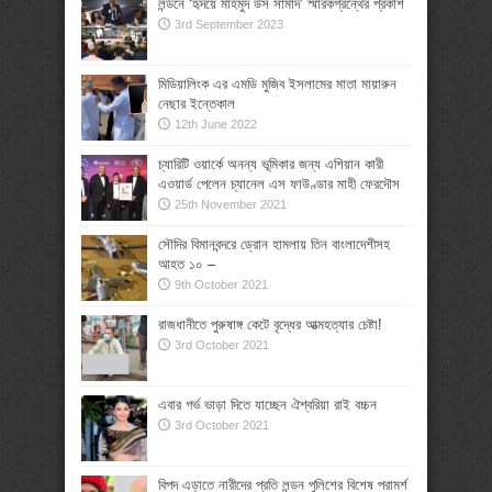
লন্ডনে ‘হৃদয়ে মাহমুদ উস সামাদ’ স্মারকগ্রন্থের প্রকাশ
3rd September 2023
মিডিয়ালিংক এর এমডি মুজিব ইসলামের মাতা মায়ারুন
নেছার ইন্তেকাল
12th June 2022
চ্যারিটি ওয়ার্কে অনন্য ভূমিকার জন্য এশিয়ান কারী
এওয়ার্ড পেলেন চ্যানেল এস ফাউণ্ডার মাহী ফেরদৌস
25th November 2021
সৌদির বিমানবন্দরে ড্রোন হামলায় তিন বাংলাদেশীসহ
আহত ১০ –
9th October 2021
রাজধানীতে পুরুষাঙ্গ কেটে বৃদ্ধের আত্মহত্যার চেষ্টা!
3rd October 2021
এবার গর্ভ ভাড়া দিতে যাচ্ছেন ঐশ্বরিয়া রাই বচ্চন
3rd October 2021
বিপদ এড়াতে নারীদের প্রতি লন্ডন পুলিশের বিশেষ পরামর্শ