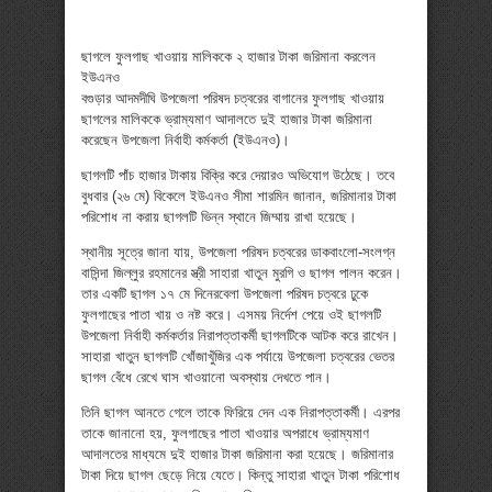
ছাগলে ফুলগাছ খাওয়ায় মালিককে ২ হাজার টাকা জরিমানা করলেন
ইউএনও
বগুড়ার আদমদীঘি উপজেলা পরিষদ চত্বরের বাগানের ফুলগাছ খাওয়ায়
ছাগলের মালিককে ভ্রাম্যমাণ আদালতে দুই হাজার টাকা জরিমানা
করেছেন উপজেলা নির্বাহী কর্মকর্তা (ইউএনও)।
ছাগলটি পাঁচ হাজার টাকায় বিক্রি করে দেয়ারও অভিযোগ উঠেছে। তবে
বুধবার (২৬ মে) বিকেলে ইউএনও সীমা শারমিন জানান, জরিমানার টাকা
পরিশোধ না করায় ছাগলটি ভিন্ন স্থানে জিম্মায় রাখা হয়েছে।
স্থানীয় সূত্রে জানা যায়, উপজেলা পরিষদ চত্বরের ডাকবাংলো-সংলগ্ন
বাসিন্দা জিল্লুর রহমানের স্ত্রী সাহারা খাতুন মুরগি ও ছাগল পালন করেন।
তার একটি ছাগল ১৭ মে দিনেরবেলা উপজেলা পরিষদ চত্বরে ঢুকে
ফুলগাছের পাতা খায় ও নষ্ট করে। এসময় নির্দেশ পেয়ে ওই ছাগলটি
উপজেলা নির্বাহী কর্মকর্তার নিরাপত্তাকর্মী ছাগলটিকে আটক করে রাখেন।
সাহারা খাতুন ছাগলটি খোঁজাখুঁজির এক পর্যায়ে উপজেলা চত্বরের ভেতর
ছাগল বেঁধে রেখে ঘাস খাওয়ানো অবস্থায় দেখতে পান।
তিনি ছাগল আনতে গেলে তাকে ফিরিয়ে দেন এক নিরাপত্তাকর্মী। এরপর
তাকে জানানো হয়, ফুলগাছের পাতা খাওয়ার অপরাধে ভ্রাম্যমাণ
আদালতের মাধ্যমে দুই হাজার টাকা জরিমানা করা হয়েছে। জরিমানার
টাকা দিয়ে ছাগল ছেড়ে নিয়ে যেতে। কিন্তু সাহারা খাতুন টাকা পরিশোধ