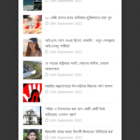
19th September 2021
১০ কেজি চালের জন্য ভাতিজার ছুরিকাঘাতে চাচা খুন
16th September 2021
আইএসে যোগ দেওয়া ছিলো বোকামি : নতুন বেশভূষায়
আইএসবধূ শামীমা!
16th September 2021
যে শহরের বাসিন্দারা সবাই প্লেনের মালিক, চলাচল
আকাশপথে
16th September 2021
স্বরাষ্ট্র মন্ত্রণালয়ের উপ-সচিবের বিরুদ্ধে ধর্ষণ মামলা
15th September 2021
‘শরিয়া ও ইসলামের কথা বলে কোটি কোটি টাকা
হাতিয়েছে এহসান গ্রুপ’
14th September 2021
বিচারপতি বাবার কন্যা সিলেটী জিনাতের ‘নিউইয়র্ক জয়’
13th September 2021