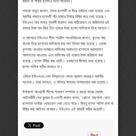
করতে না পারায় ছাগলও নিতে পারেননি।
সাহারা খাতুন জানান, তাকে ছাগলটি না দিয়ে তাড়িয়ে দেয়া হয়েছে এবং
স্থানীয় বাজারে ছাগলটি পাঁচ হাজার টাকায় বিক্রি করে দেয়া হয়েছে।
ইউএনও তার বাসার গৃহকর্মী মারফত খবর পাঠিয়েছেন যে জরিমানার দুই
হাজার টাকা বাদ দিয়ে তিন হাজার টাকা ছাগল মালিককে নিয়ে আসতে।
এ ব্যাপারে ইউএনও সীমা শারমিন সাংবাদিকদের জানান, ফুলের গাছ
খাওয়া নিয়ে ছাগলের মালিককে চার দফা নিষেধ করা হয়েছে। এরপর
ফুলগাছ খাওয়ার অপরাধে মালিকের অজান্তে ছাগলকে ভ্রাম্যমাণ
আদালতের আওতায় এনে মালিকের দুই হাজার টাকা জরিমানা করা
হয়েছে। ছাগল বিক্রি করা হয়নি। একজনের জিম্মায় রাখা হয়েছে।
ছাগল মালিক সঠিক বলছেন না।
এদিকে ইউএনওর এমন সিদ্ধান্তে ক্ষোভ প্রকাশ করেছেন স্থানীয়
অনেকে। তারা বলছেন, এ ঘটনায় ক্ষমতার অপব্যবহার করা হয়েছে।
উপজেলা আওয়ামী লীগের সাধারণ সম্পাদক ও বগুড়া বারের জ্যেষ্ঠ
আইনজীবী শেখ কুদরত-ই-এলাহী কাজল বলেন, ‌‘কোনো গাছপালা খেলে
ছাগলকে সর্বোচ্চ খোয়াড়েন দেয়া যেতে পারে। কিন্তু ছাগল আটক রাখা বা
বিক্রি করা আইনত অপরাধ। ইউএনও এই কাজটি স‌ঠিক ক‌রেন‌নি।