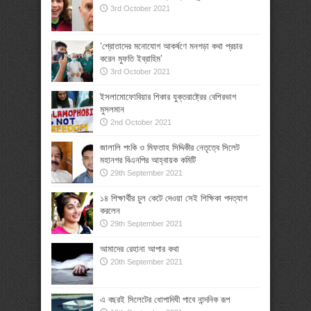
3rd October 2021
‘শ্রোতাদের মনোযোগ আকর্ষণে মনগড়া কথা প্রচার
করেন মুফতি ইব্রাহিম’
3rd October 2021
ইসলামোফোবিয়ার শিকার যুক্তরাষ্ট্রের বেশিরভাগ
মুসলমান
2nd October 2021
জালালি পংকি ও মিফতাহ সিদ্দিকীর নেতৃত্বে সিলেট
মহানগর বিএনপির আহ্বায়ক কমিটি
29th September 2021
১৪ শিক্ষার্থীর চুল কেটে দেওয়া সেই শিক্ষিকা পদত্যাগ
করলেন
29th September 2021
আমাদের রেহানা আপার কথা
20th September 2021
এ বছরই সিলেটের ধোপাদিঘী পাবে নান্দনিক রূপ