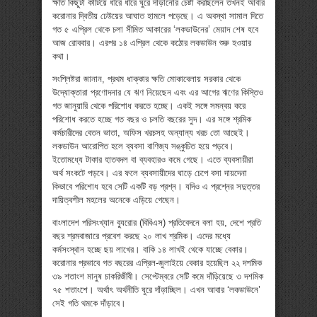
ক্ষতি কিছুটা কাটিয়ে ধীরে ধীরে ঘুরে দাঁড়ানোর চেষ্টা করছিলেন তখনই আবার
করোনার দ্বিতীয় ঢেউয়ের আঘাত হামলে পড়েছে। এ অবস্থা সামাল দিতে
গত ৫ এপ্রিল থেকে চলা সীমিত আকারের ‘লকডাউনের’ মেয়াদ শেষ হবে
আজ রোববার। এরপর ১৪ এপ্রিল থেকে কঠোর লকডাউন শুরু হওয়ার
কথা।
সংশ্লিষ্টরা জানান, প্রথম ধাক্কার ক্ষতি মোকাবেলায় সরকার থেকে
উদ্যোক্তারা প্রণোদনার যে ঋণ নিয়েছেন এবং এর আগের ঋণের কিস্তিও
গত জানুয়ারি থেকে পরিশোধ করতে হচ্ছে। একই সঙ্গে সমন্বয় করে
পরিশোধ করতে হচ্ছে গত বছর ও চলতি বছরের সুদ। এর সঙ্গে শ্রমিক
কর্মচারীদের বেতন ভাতা, অফিস খরচসহ অন্যান্য খরচ তো আছেই।
লকডাউন আরোপিত হলে ব্যবসা বাণিজ্য সঙ্কুচিত হয়ে পড়বে।
ইতোমধ্যে টাকার হাতবদল বা ব্যবহারও কমে গেছে। এতে ব্যবসায়ীরা
অর্থ সংকটে পড়বে। এর ফলে ব্যবসায়ীদের ঘাড়ে চেপে বসা দায়দেনা
কিভাবে পরিশোধ হবে সেটি একটি বড় প্রশ্ন। যদিও এ প্রশ্নের সদুত্তর
দায়িত্বশীল মহলের অনেকে এড়িয়ে গেছেন।
বাংলাদেশ পরিসংখ্যান ব্যুরোর (বিবিএস) প্রতিবেদনে বলা হয়, দেশে প্রতি
বছর শ্রমবাজারে প্রবেশ করছে ২০ লাখ শ্রমিক। এদের মধ্যে
কর্মসংস্থান হচ্ছে ছয় লাখের। বাকি ১৪ লাখই থেকে যাচ্ছে বেকার।
করোনার প্রভাবে গত বছরের এপ্রিল-জুলাইয়ে বেকার হয়েছিল ২২ দশমিক
৩৯ শতাংশ মানুষ চাকরিজীবী। সেপ্টেম্বরে সেটি কমে দাঁড়িয়েছে ৩ দশমিক
৭৫ শতাংশে। অর্থাৎ অর্থনীতি ঘুরে দাঁড়াচ্ছিল। এখন আবার ‘লকডাউনে’
সেই গতি থমকে দাঁড়াবে।