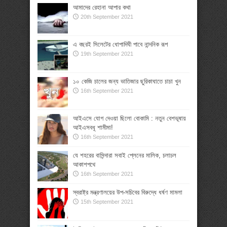
আমাদের রেহানা আপার কথা
20th September 2021
এ বছরই সিলেটের ধোপাদিঘী পাবে নান্দনিক রূপ
19th September 2021
১০ কেজি চালের জন্য ভাতিজার ছুরিকাঘাতে চাচা খুন
16th September 2021
আইএসে যোগ দেওয়া ছিলো বোকামি : নতুন বেশভূষায়
আইএসবধূ শামীমা!
16th September 2021
যে শহরের বাসিন্দারা সবাই প্লেনের মালিক, চলাচল
আকাশপথে
16th September 2021
স্বরাষ্ট্র মন্ত্রণালয়ের উপ-সচিবের বিরুদ্ধে ধর্ষণ মামলা
15th September 2021