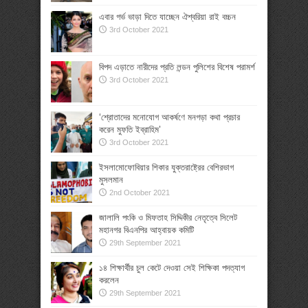
এবার গর্ভ ভাড়া দিতে যাচ্ছেন ঐশ্বরিয়া রাই বচ্চন
3rd October 2021
বিপদ এড়াতে নারীদের প্রতি লন্ডন পুলিশের বিশেষ পরামর্শ
3rd October 2021
‘শ্রোতাদের মনোযোগ আকর্ষণে মনগড়া কথা প্রচার
করেন মুফতি ইব্রাহিম’
3rd October 2021
ইসলামোফোবিয়ার শিকার যুক্তরাষ্ট্রের বেশিরভাগ
মুসলমান
2nd October 2021
জালালি পংকি ও মিফতাহ সিদ্দিকীর নেতৃত্বে সিলেট
মহানগর বিএনপির আহ্বায়ক কমিটি
29th September 2021
১৪ শিক্ষার্থীর চুল কেটে দেওয়া সেই শিক্ষিকা পদত্যাগ
করলেন
29th September 2021