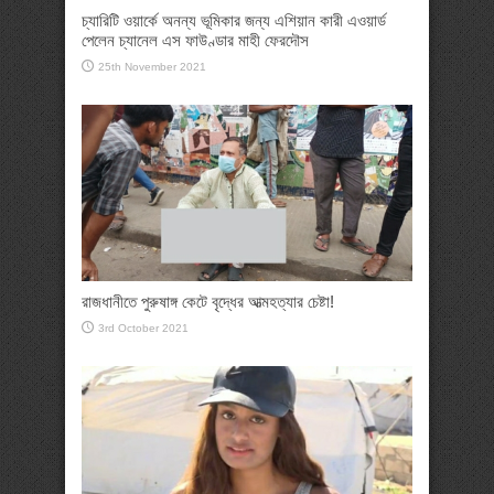
চ্যারিটি ওয়ার্কে অনন্য ভূমিকার জন্য এশিয়ান কারী এওয়ার্ড
পেলেন চ্যানেল এস ফাউণ্ডার মাহী ফেরদৌস
25th November 2021
রাজধানীতে পুরুষাঙ্গ কেটে বৃদ্ধের আত্মহত্যার চেষ্টা!
3rd October 2021