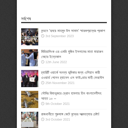
সর্বশেষ
লন্ডনে ‘হৃদয়ে মাহমুদ উস সামাদ’ স্মারকগ্রন্থের প্রকাশ
3rd September 2023
মিডিয়ালিংক এর এমডি মুজিব ইসলামের মাতা মায়ারুন
নেছার ইন্তেকাল
12th June 2022
চ্যারিটি ওয়ার্কে অনন্য ভূমিকার জন্য এশিয়ান কারী
এওয়ার্ড পেলেন চ্যানেল এস ফাউণ্ডার মাহী ফেরদৌস
25th November 2021
সৌদির বিমানবন্দরে ড্রোন হামলায় তিন বাংলাদেশীসহ
আহত ১০ –
9th October 2021
রাজধানীতে পুরুষাঙ্গ কেটে বৃদ্ধের আত্মহত্যার চেষ্টা!
3rd October 2021