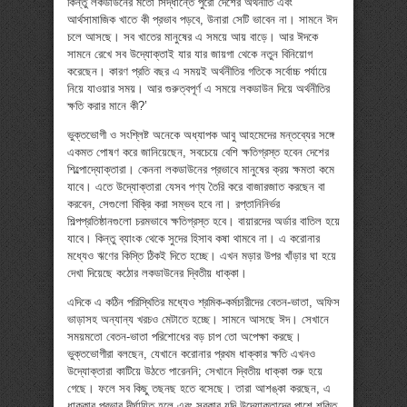
কিন্তু লকডাউনের মতো সিদ্ধান্তে পুরো দেশের অর্থনীতি এবং
আর্থসামাজিক খাতে কী প্রভাব পড়বে, উনারা সেটি ভাবেন না। সামনে ঈদ
চলে আসছে। সব খাতের মানুষের এ সময়ে আয় বাড়ে। আর ঈদকে
সামনে রেখে সব উদ্যোক্তাই যার যার জায়গা থেকে নতুন বিনিয়োগ
করেছেন। কারণ প্রতি বছর এ সময়ই অর্থনীতির গতিকে সর্বোচ্চ পর্যায়ে
নিয়ে যাওয়ার সময়। আর গুরুত্বপূর্ণ এ সময়ে লকডাউন দিয়ে অর্থনীতির
ক্ষতি করার মানে কী?’
ভুক্তভোগী ও সংশ্লিষ্ট অনেকে অধ্যাপক আবু আহমেদের মন্তব্যের সঙ্গে
একমত পোষণ করে জানিয়েছেন, সবচেয়ে বেশি ক্ষতিগ্রস্ত হবেন দেশের
শিল্পোদ্যোক্তারা। কেননা লকডাউনের প্রভাবে মানুষের ক্রয় ক্ষমতা কমে
যাবে। এতে উদ্যোক্তারা যেসব পণ্য তৈরি করে বাজারজাত করছেন বা
করবেন, সেগুলো বিক্রি করা সম্ভব হবে না। রপ্তানিনির্ভর
শিল্পপ্রতিষ্ঠানগুলো চরমভাবে ক্ষতিগ্রস্ত হবে। বায়ারদের অর্ডার বাতিল হয়ে
যাবে। কিন্তু ব্যাংক থেকে সুদের হিসাব কষা থামবে না। এ করোনার
মধ্যেও ঋণের কিস্তি ঠিকই দিতে হচ্ছে। এখন মড়ার উপর খাঁড়ার ঘা হয়ে
দেখা দিয়েছে কঠোর লকডাউনের দ্বিতীয় ধাক্কা।
এদিকে এ কঠিন পরিস্থিতির মধ্যেও শ্রমিক-কর্মচারীদের বেতন-ভাতা, অফিস
ভাড়াসহ অন্যান্য খরচও মেটাতে হচ্ছে। সামনে আসছে ঈদ। সেখানে
সময়মতো বেতন-ভাতা পরিশোধের বড় চাপ তো অপেক্ষা করছে।
ভুক্তভোগীরা বলছেন, যেখানে করোনার প্রথম ধাক্কার ক্ষতি এখনও
উদ্যোক্তারা কাটিয়ে উঠতে পারেননি; সেখানে দ্বিতীয় ধাক্কা শুরু হয়ে
গেছে। ফলে সব কিছু তছনছ হতে বসেছে। তারা আশঙ্কা করছেন, এ
ধাক্কার প্রভাব দীর্ঘায়িত হলে এবং সরকার যদি উদ্যোক্তাদের পাশে শক্তি