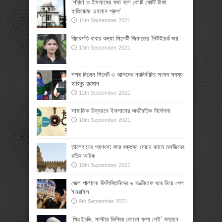
‘শরিয়া ও ইসলামের কথা বলে কোটি কোটি টাকা
হাতিয়েছে এহসান গ্রুপ’
14th September 2021
বিচারপতি বাবার কন্যা সিলেটী জিনাতের ‘নিউইয়র্ক জয়’
13th September 2021
শপথ নিলেন সিলেট-৩ আসনের নবনির্বাচিত সংসদ সদস্য
হাবিবুর রহমান
12th September 2021
সামাজিক উন্নয়নে ইসলামের অর্থনৈতিক নির্দেশনা
10th September 2021
তালেবানের প্রশংসা করে বক্তব্য দেয়ায় জামে মসজিদের
খতিব আটক
10th September 2021
জেল পালানো ফিলিস্তিনিদের ৬ আত্মীয়কে ধরে নিয়ে গেল
ইসরাইল
9th September 2021
‘পিএইচডি, মাস্টার ডিগ্রির কোনো মূল্য নেই’ বলছেন