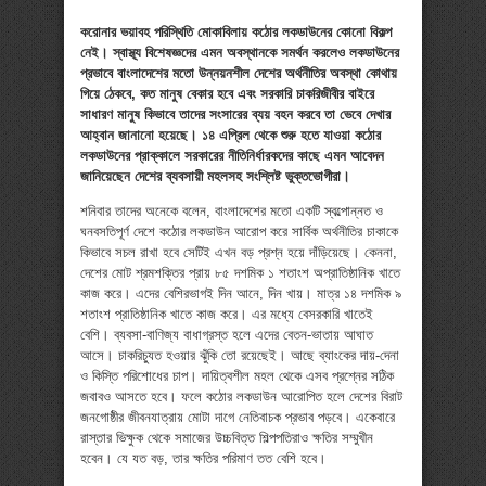
করোনার ভয়াবহ পরিস্থিতি মোকাবিলায় কঠোর লকডাউনের কোনো বিকল্প
নেই। স্বাস্থ্য বিশেষজ্ঞদের এমন অবস্থানকে সমর্থন করলেও লকডাউনের
প্রভাবে বাংলাদেশের মতো উন্নয়নশীল দেশের অর্থনীতির অবস্থা কোথায়
গিয়ে ঠেকবে, কত মানুষ বেকার হবে এবং সরকারি চাকরিজীবীর বাইরে
সাধারণ মানুষ কিভাবে তাদের সংসারের ব্যয় বহন করবে তা ভেবে দেখার
আহ্বান জানানো হয়েছে। ১৪ এপ্রিল থেকে শুরু হতে যাওয়া কঠোর
লকডাউনের প্রাক্কালে সরকারের নীতিনির্ধারকদের কাছে এমন আবেদন
জানিয়েছেন দেশের ব্যবসায়ী মহলসহ সংশ্লিষ্ট ভুক্তভোগীরা।
শনিবার তাদের অনেকে বলেন, বাংলাদেশের মতো একটি স্বল্পোন্নত ও
ঘনবসতিপূর্ণ দেশে কঠোর লকডাউন আরোপ করে সার্বিক অর্থনীতির চাকাকে
কিভাবে সচল রাখা হবে সেটিই এখন বড় প্রশ্ন হয়ে দাঁড়িয়েছে। কেননা,
দেশের মোট শ্রমশক্তির প্রায় ৮৫ দশমিক ১ শতাংশ অপ্রাতিষ্ঠানিক খাতে
কাজ করে। এদের বেশিরভাগই দিন আনে, দিন খায়। মাত্র ১৪ দশমিক ৯
শতাংশ প্রাতিষ্ঠানিক খাতে কাজ করে। এর মধ্যে বেসরকারি খাতেই
বেশি। ব্যবসা-বাণিজ্য বাধাগ্রস্ত হলে এদের বেতন-ভাতায় আঘাত
আসে। চাকরিচ্যুত হওয়ার ঝুঁকি তো রয়েছেই। আছে ব্যাংকের দায়-দেনা
ও কিস্তি পরিশোধের চাপ। দায়িত্বশীল মহল থেকে এসব প্রশ্নের সঠিক
জবাবও আসতে হবে। ফলে কঠোর লকডাউন আরোপিত হলে দেশের বিরাট
জনগোষ্ঠীর জীবনযাত্রায় মোটা দাগে নেতিবাচক প্রভাব পড়বে। একেবারে
রাস্তার ভিক্ষুক থেকে সমাজের উচ্চবিত্ত শিল্পপতিরাও ক্ষতির সম্মুখীন
হবেন। যে যত বড়, তার ক্ষতির পরিমাণ তত বেশি হবে।