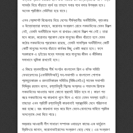
সামর্থ্য নিয়ে দাঁড়াতে ব্যর্থ হয় তাহলে সবার পথে বসার উপক্রম হবে।
অনেক প্রতিষ্ঠান দেউলিয়া হয়ে যাবে।
এসব প্রেক্ষাপট বিবেচনায় নিয়ে দেশের শীর্ষস্থানীয় অর্থনীতিবিদ, ব্যাংকার
ও উদ্যোক্তারা বলছেন, করোনার সংক্রমণ রোধে লকডাউনের যেমন বিকল্প
নেই, তেমনি অর্থনীতিকে সচল না রাখারও কোনো বিকল্প পথ নেই। তারা
মনে করেন, করোনার প্রকোপ থেকে মানুষের জীবন বাঁচাতে হলে যেমন
কঠোর লকডাউনের প্রয়োজন রয়েছে, তেমনি সামগ্রিক অর্থনীতিসহ কোটি
কোটি মানুষের সংসার বাঁচাতে কার্যকর কিছু একটা করতে হবে। ফলে
সরকারকে এ দুইয়ের মধ্যে সমন্বয় করে মানুষের জীবন ও জীবিকার
সমাধানে ভূমিকা রাখতেই হবে।
এ বিষয়ে ব্যবসায়ীদের শীর্ষ সংগঠন বাংলাদেশ শিল্প ও বণিক সমিতি
ফেডারেশনের (এফবিসিসিআই) সহ-সভাপতি ও বাংলাদেশ পোশাক
প্রস্তুতকারক ও রফতানিকারক সমিতির (বিজিএমইএ) সাবেক সভাপতি
সিদ্দিকুর রহমান বলেন, রপ্তানিমুখী শিল্পের অগ্রসর ও পশ্চাৎপদ শিল্পকে
লকডাউনের আওতায় আনা কোনো ক্রমেই উচিত হবে না। কারণ গত
বছর লকডাউনের পর কারখানা খুলে দিলে এ খাতে তেমন সমস্যা হয়নি।
তাছাড়া এখন প্রতিটি রপ্তানিমুখী কারখানাই স্বাস্থ্যবিধি মেনে পরিচালনা
করা হচ্ছে। বরং কারখানা বন্ধ করে দিলে বেতন-বোনাসের দাবিতে শ্রমিক
অসন্তোষ দেখা দিতে পারে।
শুক্রবার আওয়ামী লীগ সাধারণ সম্পাদক ওবায়দুল কাদের এক ভার্চুয়াল
ব্রিফিংয়ে জানান, করোনাভাইরাসের সংক্রমণ বেড়ে গেছে। এর সংক্রমণ