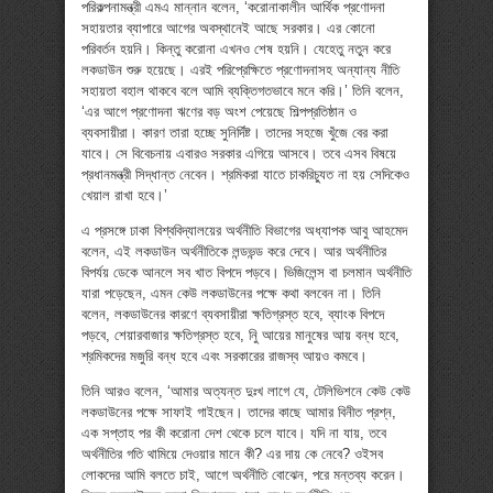
পরিকল্পনামন্ত্রী এমএ মান্নান বলেন, ‘করোনাকালীন আর্থিক প্রণোদনা
সহায়তার ব্যাপারে আগের অবস্থানেই আছে সরকার। এর কোনো
পরিবর্তন হয়নি। কিন্তু করোনা এখনও শেষ হয়নি। যেহেতু নতুন করে
লকডাউন শুরু হয়েছে। এরই পরিপ্রেক্ষিতে প্রণোদনাসহ অন্যান্য নীতি
সহায়তা বহাল থাকবে বলে আমি ব্যক্তিগতভাবে মনে করি।’ তিনি বলেন,
‘এর আগে প্রণোদনা ঋণের বড় অংশ পেয়েছে শিল্পপ্রতিষ্ঠান ও
ব্যবসায়ীরা। কারণ তারা হচ্ছে সুনির্দিষ্ট। তাদের সহজে খুঁজে বের করা
যাবে। সে বিবেচনায় এবারও সরকার এগিয়ে আসবে। তবে এসব বিষয়ে
প্রধানমন্ত্রী সিদ্ধান্ত নেবেন। শ্রমিকরা যাতে চাকরিচ্যুত না হয় সেদিকেও
খেয়াল রাখা হবে।’
এ প্রসঙ্গে ঢাকা বিশ্ববিদ্যালয়ের অর্থনীতি বিভাগের অধ্যাপক আবু আহমেদ
বলেন, এই লকডাউন অর্থনীতিকে লন্ডভন্ড করে দেবে। আর অর্থনীতির
বিপর্যয় ডেকে আনলে সব খাত বিপদে পড়বে। ভিজিলেন্স বা চলমান অর্থনীতি
যারা পড়েছেন, এমন কেউ লকডাউনের পক্ষে কথা বলবেন না। তিনি
বলেন, লকডাউনের কারণে ব্যবসায়ীরা ক্ষতিগ্রস্ত হবে, ব্যাংক বিপদে
পড়বে, শেয়ারবাজার ক্ষতিগ্রস্ত হবে, নিু আয়ের মানুষের আয় বন্ধ হবে,
শ্রমিকদের মজুরি বন্ধ হবে এবং সরকারের রাজস্ব আয়ও কমবে।
তিনি আরও বলেন, ‘আমার অত্যন্ত দুঃখ লাগে যে, টেলিভিশনে কেউ কেউ
লকডাউনের পক্ষে সাফাই গাইছেন। তাদের কাছে আমার বিনীত প্রশ্ন,
এক সপ্তাহ পর কী করোনা দেশ থেকে চলে যাবে। যদি না যায়, তবে
অর্থনীতির গতি থামিয়ে দেওয়ার মানে কী? এর দায় কে নেবে? ওইসব
লোকদের আমি বলতে চাই, আগে অর্থনীতি বোঝেন, পরে মন্তব্য করেন।