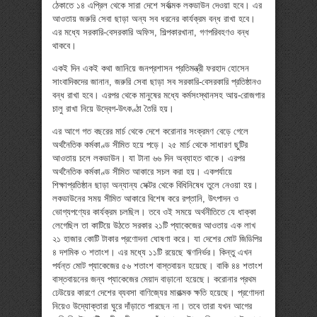
ঠেকাতে ১৪ এপ্রিল থেকে সারা দেশে সর্বাত্মক লকডাউন দেওয়া হবে। এর
আওতায় জরুরি সেবা ছাড়া অন্য সব ধরনের কার্যক্রম বন্ধ রাখা হবে।
এর মধ্যে সরকারি-বেসরকারি অফিস, শিল্পকারখানা, গণপরিবহণও বন্ধ
থাকবে।
একই দিন একই কথা জানিয়ে জনপ্রশাসন প্রতিমন্ত্রী ফরহাদ হোসেন
সাংবাদিকদের জানান, জরুরি সেবা ছাড়া সব সরকারি-বেসরকারি প্রতিষ্ঠানও
বন্ধ রাখা হবে। এরপর থেকে মানুষের মধ্যে কর্মসংস্থানসহ আয়-রোজগার
চালু রাখা নিয়ে উদ্বেগ-উৎকণ্ঠা তৈরি হয়।
এর আগে গত বছরের মার্চ থেকে দেশে করোনার সংক্রমণ বেড়ে গেলে
অর্থনৈতিক কর্মকাণ্ড সীমিত হয়ে পড়ে। ২৫ মার্চ থেকে সাধারণ ছুটির
আওতায় চলে লকডাউন। যা টানা ৬৬ দিন অব্যাহত থাকে। এরপর
অর্থনৈতিক কর্মকাণ্ড সীমিত আকারে সচল করা হয়। একপর্যায়ে
শিক্ষাপ্রতিষ্ঠান ছাড়া অন্যান্য সেক্টর থেকে বিধিনিষেধ তুলে নেওয়া হয়।
লকডাউনের সময় সীমিত আকারে বিশেষ করে রপ্তানি, উৎপাদন ও
ভোগ্যপণ্যের কার্যক্রম চলছিল। তবে ওই সময়ে অর্থনীতিতে যে ধাক্কা
লেগেছিল তা কাটিয়ে উঠতে সরকার ২১টি প্যাকেজের আওতায় এক লাখ
২১ হাজার কোটি টাকার প্রণোদনা ঘোষণা করে। যা দেশের মোট জিডিপির
৪ দশমিক ৩ শতাংশ। এর মধ্যে ১১টি রয়েছে ঋণনির্ভর। কিন্তু এখন
পর্যন্ত মোট প্যাকেজের ৫৬ শতাংশ বাস্তবায়ন হয়েছে। বাকি ৪৪ শতাংশ
বাস্তবায়নের জন্য প্যাকেজের মেয়াদ বাড়ানো হয়েছে। করোনার প্রথম
ঢেউয়ের কারণে দেশের ব্যবসা বাণিজ্যের মারাত্মক ক্ষতি হয়েছে। প্রণোদনা
নিয়েও উদ্যোক্তারা ঘুরে দাঁড়াতে পারছেন না। তবে তারা যখন আগের