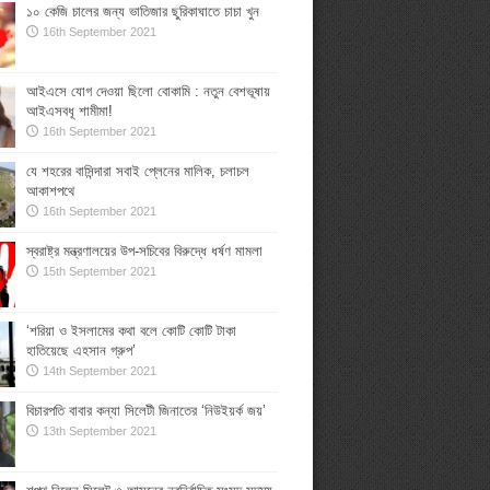
১০ কেজি চালের জন্য ভাতিজার ছুরিকাঘাতে চাচা খুন
16th September 2021
আইএসে যোগ দেওয়া ছিলো বোকামি : নতুন বেশভূষায়
আইএসবধূ শামীমা!
16th September 2021
যে শহরের বাসিন্দারা সবাই প্লেনের মালিক, চলাচল
আকাশপথে
16th September 2021
স্বরাষ্ট্র মন্ত্রণালয়ের উপ-সচিবের বিরুদ্ধে ধর্ষণ মামলা
15th September 2021
‘শরিয়া ও ইসলামের কথা বলে কোটি কোটি টাকা
হাতিয়েছে এহসান গ্রুপ’
14th September 2021
বিচারপতি বাবার কন্যা সিলেটী জিনাতের ‘নিউইয়র্ক জয়’
13th September 2021