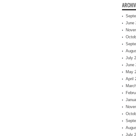
ARCHIV
Septe
June 
Nove
Octob
Septe
Augus
July 
June 
May 
April
March
Febru
Janua
Nove
Octob
Septe
Augus
July 