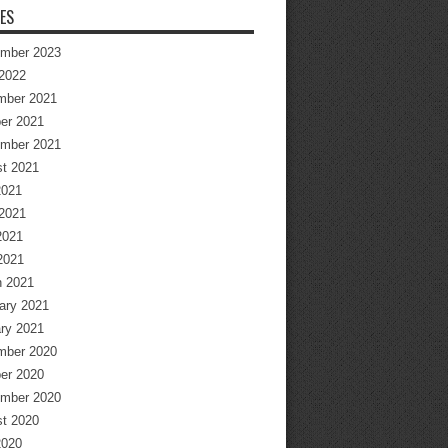
ES
mber 2023
2022
mber 2021
er 2021
mber 2021
t 2021
2021
2021
2021
 2021
 2021
ary 2021
ry 2021
mber 2020
er 2020
mber 2020
t 2020
2020