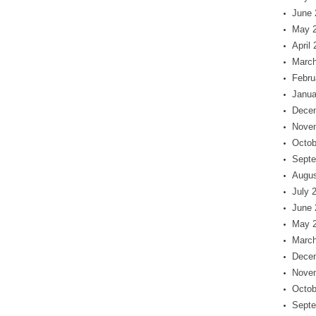
June 
May 
April
March
Febru
Janua
Dece
Nove
Octob
Septe
Augus
July 
June 
May 
March
Dece
Nove
Octob
Septe