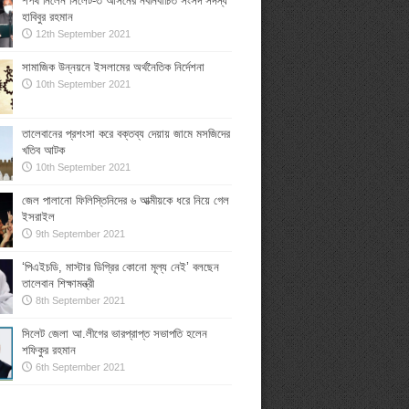
শপথ নিলেন সিলেট-৩ আসনের নবনির্বাচিত সংসদ সদস্য
হাবিবুর রহমান
12th September 2021
সামাজিক উন্নয়নে ইসলামের অর্থনৈতিক নির্দেশনা
10th September 2021
তালেবানের প্রশংসা করে বক্তব্য দেয়ায় জামে মসজিদের
খতিব আটক
10th September 2021
জেল পালানো ফিলিস্তিনিদের ৬ আত্মীয়কে ধরে নিয়ে গেল
ইসরাইল
9th September 2021
‘পিএইচডি, মাস্টার ডিগ্রির কোনো মূল্য নেই’ বলছেন
তালেবান শিক্ষামন্ত্রী
8th September 2021
সিলেট জেলা আ.লীগের ভারপ্রাপ্ত সভাপতি হলেন
শফিকুর রহমান
6th September 2021