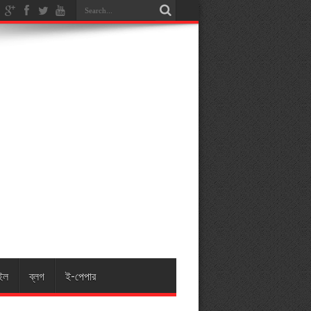
ইল
ব্লগ
ই-পেপার