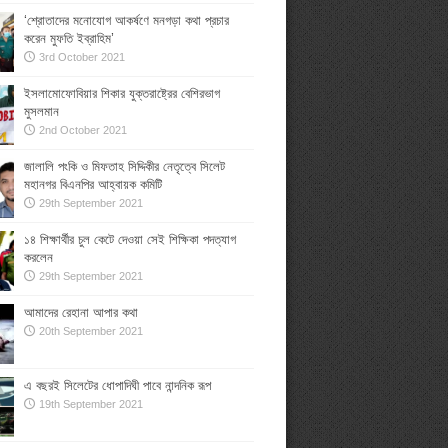
‘শ্রোতাদের মনোযোগ আকর্ষণে মনগড়া কথা প্রচার
করেন মুফতি ইব্রাহিম’
3rd October 2021
ইসলামোফোবিয়ার শিকার যুক্তরাষ্ট্রের বেশিরভাগ
মুসলমান
2nd October 2021
জালালি পংকি ও মিফতাহ সিদ্দিকীর নেতৃত্বে সিলেট
মহানগর বিএনপির আহ্বায়ক কমিটি
29th September 2021
১৪ শিক্ষার্থীর চুল কেটে দেওয়া সেই শিক্ষিকা পদত্যাগ
করলেন
29th September 2021
আমাদের রেহানা আপার কথা
20th September 2021
এ বছরই সিলেটের ধোপাদিঘী পাবে নান্দনিক রূপ
19th September 2021