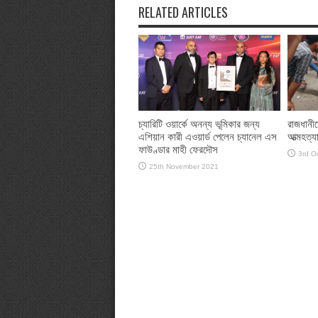
RELATED ARTICLES
চ্যারিটি ওয়ার্কে অনন্য ভূমিকার জন্য
রাজধানীতে
এশিয়ান কারী এওয়ার্ড পেলেন চ্যানেল এস
আত্মহত্যার
ফাউণ্ডার মাহী ফেরদৌস
3rd O
25th November 2021