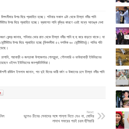
 বিপৎসীমার উপর দিয়ে প্রবাহিত হচ্ছে। শনিবার সকাল ৬টা থেকে তিস্তা নদীর পানি
ন্টিমিটার উপর দিয়ে প্রবাহিত হচ্ছে। ক্রমাগত পানি বৃদ্ধির কারণে এরই মধ্যে আতঙ্ক দেখা
তকীকরণ কেন্দ্র জানায়, শনিবার ভোর রাত থেকে তিস্তা নদীর পানি হু হু করে বাড়তে থাকে। যা
সেন্টিমিটার উপর দিয়ে প্রবাহিত হচ্ছে (বিপদসীমা ৫২ দশমিক ৬০ সেন্টিমিটার)। পানির গতি
হয়েছে।
াগাছ চাপানি, গয়াবাড়ী ও জলঢাকা উপজেলার গোলমুন্ডা, শৌলমারি ও ডাউয়াবাড়ী ইউনিয়নের
নিয়েছেন ওইসব ইউনিয়নের জনপ্রতিনিধিরা।
প্রকৌশলী রবিউল ইসলাম জানান, গত দুই দিনের ভারী বর্ষণ ও উজানের ঢলে তিস্তা নদীর পানি
Next:
 নিল
ভুলেও চীনের সেনাদের সঙ্গে পাল্লা দিতে যেও না, মোদির
লাদাখ সফরের পরই চরম হুঁশিয়ারি