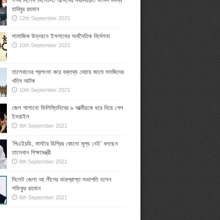
শপথ নিলেন সিলেট-৩ আসনের নবনির্বাচিত সংসদ সদস্য
হাবিবুর রহমান
12th September 2021
সামাজিক উন্নয়নে ইসলামের অর্থনৈতিক নির্দেশনা
10th September 2021
তালেবানের প্রশংসা করে বক্তব্য দেয়ায় জামে মসজিদের
খতিব আটক
10th September 2021
জেল পালানো ফিলিস্তিনিদের ৬ আত্মীয়কে ধরে নিয়ে গেল
ইসরাইল
9th September 2021
‘পিএইচডি, মাস্টার ডিগ্রির কোনো মূল্য নেই’ বলছেন
তালেবান শিক্ষামন্ত্রী
8th September 2021
সিলেট জেলা আ.লীগের ভারপ্রাপ্ত সভাপতি হলেন
শফিকুর রহমান
6th September 2021