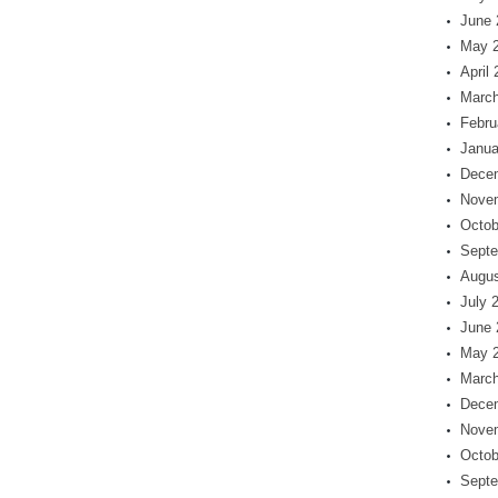
June 
May 
April
March
Febru
Janua
Dece
Nove
Octob
Septe
Augus
July 
June 
May 
March
Dece
Nove
Octob
Septe