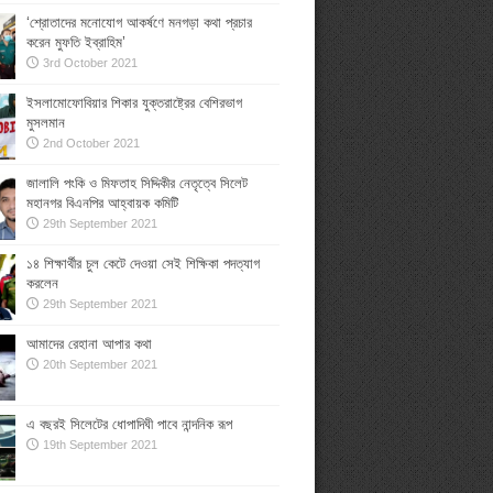
‘শ্রোতাদের মনোযোগ আকর্ষণে মনগড়া কথা প্রচার
করেন মুফতি ইব্রাহিম’
3rd October 2021
ইসলামোফোবিয়ার শিকার যুক্তরাষ্ট্রের বেশিরভাগ
মুসলমান
2nd October 2021
জালালি পংকি ও মিফতাহ সিদ্দিকীর নেতৃত্বে সিলেট
মহানগর বিএনপির আহ্বায়ক কমিটি
29th September 2021
১৪ শিক্ষার্থীর চুল কেটে দেওয়া সেই শিক্ষিকা পদত্যাগ
করলেন
29th September 2021
আমাদের রেহানা আপার কথা
20th September 2021
এ বছরই সিলেটের ধোপাদিঘী পাবে নান্দনিক রূপ
19th September 2021