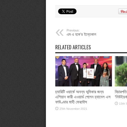
Previous:
এম এ হকে’র ইন্তেকাল
RELATED ARTICLES
চ্যারিটি ওয়ার্কে অনন্য ভূমিকার জন্য
বিচারপতি
এশিয়ান কারী এওয়ার্ড পেলেন চ্যানেল এস
‘নিউইয়র্
ফাউণ্ডার মাহী ফেরদৌস
13th 
25th November 2021