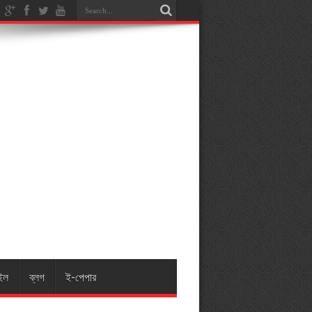
ইল
ব্লগ
ই-পেপার