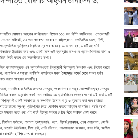
ম্পত্তি ঘোষণার আহ্বান জানিয়েছেন বিশ্বের ১১১ জন বিশিষ্ট ব্যক্তিত্ব। নোবেলজয়ী
ন নোবেল লরিয়েট, ৩২ জন প্রাক্তন সরকার ও রাষ্ট্রপ্রধান, রাজনৈতিক নেতা, শিল্পী,
ন্তর্জাতিক ব্যক্তিত্ব বিবৃতিতে স্বাক্ষর করেন। এতে বলা হয়, একটি মহামারি
ও দুর্বলতাকে উন্মোচিত করে এবং একই সঙ্গে এই ব্যবস্থায় জনগণের প্রবেশাধিকারের বাধা ও
রিতা নির্ভর করবে এর সর্বজনীনতার উপর।
জিক ব্যবসাসমূহকে এই ভ্যাকসিনগুলো বিশ্বব্যাপী বিনামূল্যে উৎপাদন এবং বিতরণ করতে
ামাজিক ও স্বাস্থ্য সংশ্লিষ্ট সংগঠনকে সকল বৈষম্যের ঊর্ধ্বে থেকে সকল দুর্বল
ব্যক্ত করতে আহ্বান জানাচ্ছি।
য় নেতা, সামাজিক ও নৈতিক জগতের নেতৃবৃন্দ, গবেষণাগার ও ওষুধ কোম্পানিসমূহের নেতৃবৃন্দ
নিশ্চিত করতে অনুরোধ করছি যেন কোভিড-১৯ ভ্যাকসিনের ক্ষেত্রে আমরা এই মর্মে একটি
বিশ্বব্যাপী একটি সর্বসাধারণের সম্পত্তি হিসেবে গণ্য ও ব্যবহার করা হবে।আমরা
স্ব-স্ব প্রতিশ্রুতি নিয়ে যোগদান করতে আহ্বান জানাচ্ছি। আমি আশা
 সমবেত হতে এবং এই বার্তা বিশ্বের সর্বত্র পৌঁছে দিতে সর্বাত্মক চেষ্টা করবে।
টুটু, মিখাইল গর্বাচেভ, মালালা ইউসুফজাই, বনো, রিচার্ড ব্র্যানসন, লেস ওয়ালেসা, জোডি
স্টোন, ফরেস্ট উইটেকার, লিমা বুয়ী, মেরি রবিনসন, তাওয়াক্কল কারমান, রতন টাটা, আজিম
়া বোচেলিসহ বিশ্ব নেতারা রয়েছেন।