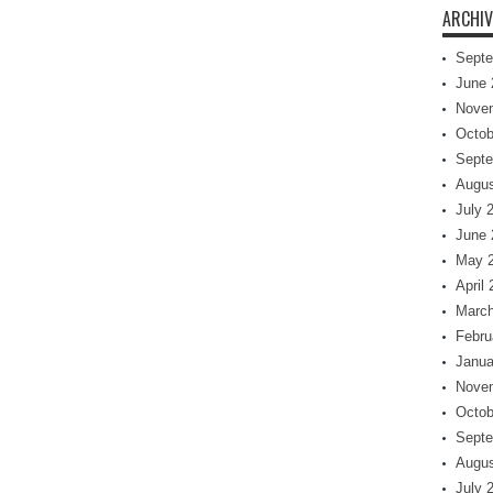
ARCHIV
Septe
June 
Nove
Octob
Septe
Augus
July 
June 
May 
April
March
Febru
Janua
Nove
Octob
Septe
Augus
July 