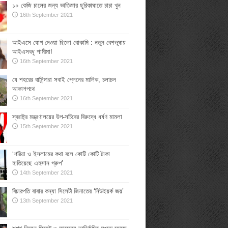
১০ কেজি চালের জন্য ভাতিজার ছুরিকাঘাতে চাচা খুন
16th September 2021
আইএসে যোগ দেওয়া ছিলো বোকামি : নতুন বেশভূষায়
আইএসবধূ শামীমা!
16th September 2021
যে শহরের বাসিন্দারা সবাই প্লেনের মালিক, চলাচল
আকাশপথে
16th September 2021
স্বরাষ্ট্র মন্ত্রণালয়ের উপ-সচিবের বিরুদ্ধে ধর্ষণ মামলা
15th September 2021
‘শরিয়া ও ইসলামের কথা বলে কোটি কোটি টাকা
হাতিয়েছে এহসান গ্রুপ’
14th September 2021
বিচারপতি বাবার কন্যা সিলেটী জিনাতের ‘নিউইয়র্ক জয়’
13th September 2021