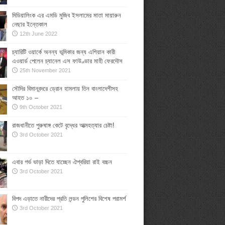
মিডিয়ালিংক এর এমডি মুজিব ইসলামের মাতা মায়ারুন
নেছার ইন্তেকাল
12th June 2022
চ্যারিটি ওয়ার্কে অনন্য ভূমিকার জন্য এশিয়ান কারী
এওয়ার্ড পেলেন চ্যানেল এস ফাউণ্ডার মাহী ফেরদৌস
25th November 2021
সৌদির বিমানবন্দরে ড্রোন হামলায় তিন বাংলাদেশীসহ
আহত ১০ –
9th October 2021
রাজধানীতে পুরুষাঙ্গ কেটে বৃদ্ধের আত্মহত্যার চেষ্টা!
3rd October 2021
এবার গর্ভ ভাড়া দিতে যাচ্ছেন ঐশ্বরিয়া রাই বচ্চন
3rd October 2021
বিপদ এড়াতে নারীদের প্রতি লন্ডন পুলিশের বিশেষ পরামর্শ
3rd October 2021