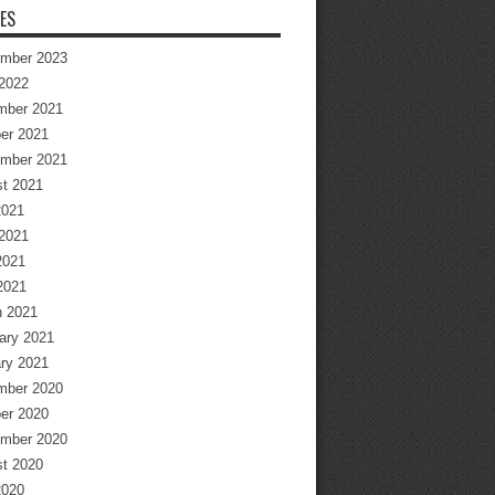
ES
mber 2023
2022
mber 2021
er 2021
mber 2021
t 2021
2021
2021
2021
 2021
 2021
ary 2021
ry 2021
mber 2020
er 2020
mber 2020
t 2020
2020