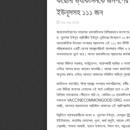
ইউনূসসহ ১১১ জন
3rd July 2020
করোনাভাইরাসের সম্ভাব্য ভ্যাকসিনকে বৈশ্বিকভাবে জনগণের স
ড. মুহাম্মদ ইউনূস প্রতিষ্ঠিত ইউনূস সেন্টারের উদ্যোগে ১৯ জ
আন্তর্জাতিক উন্নয়ন সংস্থার প্রধানসহ এই ১১১ জন বিশিষ্ট আ
পরিষ্কারভাবে একটি দেশের স্বাস্থ্যপরিচর্যা ব্যবস্থার শক্তি 
অসমতাগুলো তুলে ধরে। আগত ভ্যাকসিনের প্রচারণার কার্যকা
আমরা বিভিন্ন সরকার, ফাউন্ডেশন, পরোপকারী ব্যক্তি ও সামা
এগিয়ে আসার জন্য আহ্বান জানাচ্ছি। আমরা সকল রাজনৈতিক, স
মানুষের রক্ষায় এগিয়ে আসতে আমাদের সম্মিলিত দায়িত্ব পুনর্
জাতিসংঘ মহাসচিব, বিশ্ব স্বাস্থ্য সংস্থার মহাপরিচালক, ধর্মী
এবং মিডিয়া জগতের নেতাদের এই মর্মে একত্রিত হতে ও এটা 
বৈশ্বিক সমঝোতায় পৌঁছাতে পারি যে, কোভিড-১৯ ভ্যাকসিনকে 
সকলকে VACCINECOMMONGOOD.ORG ওয়েবসাইটে তাদের 
করছি, আপনার স্বনামধন্য প্রতিষ্ঠান আমাদের এই প্রতিশ্রুতিতে
বিবৃতিতে স্বাক্ষরকারীদের মধ্যে ড. মুহাম্মদ ইউনূস, ডেসমন্ড 
উইলিয়াম্‌স, মাহাথির মোহাম্মদ, লুলা, জর্জ ক্লুনি, শ্যারন 
প্রেমজি, শাবানা আজমি, অ্যান ইদালগো, টমাস বাখ, আন্ড্রেয