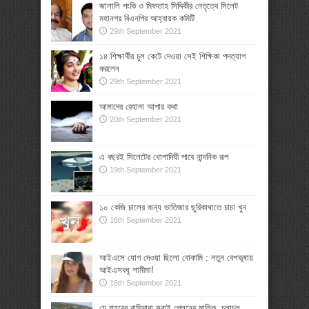
জালালি পংকি ও মিফতাহ সিদ্দিকীর নেতৃত্বে সিলেট
মহানগর বিএনপির আহ্বায়ক কমিটি
29th September 2021
১৪ শিক্ষার্থীর চুল কেটে দেওয়া সেই শিক্ষিকা পদত্যাগ
করলেন
29th September 2021
আমাদের রেহানা আপার কথা
20th September 2021
এ বছরই সিলেটের ধোপাদিঘী পাবে নান্দনিক রূপ
19th September 2021
১০ কেজি চালের জন্য ভাতিজার ছুরিকাঘাতে চাচা খুন
16th September 2021
আইএসে যোগ দেওয়া ছিলো বোকামি : নতুন বেশভূষায়
আইএসবধূ শামীমা!
16th September 2021
যে শহরের বাসিন্দারা সবাই প্লেনের মালিক, চলাচল