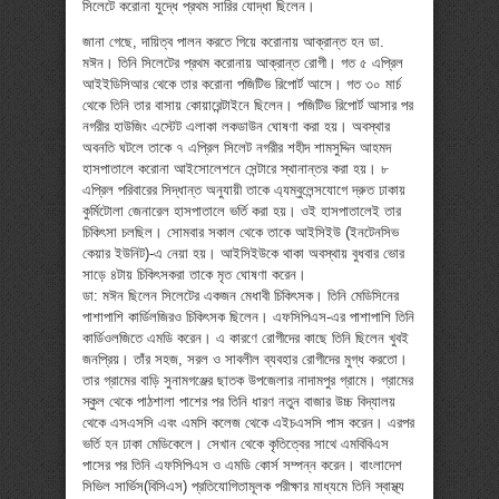
সিলেটে করোনা যুদ্ধে প্রথম সারির যোদ্ধা ছিলেন।
জানা গেছে, দায়িত্ব পালন করতে গিয়ে করোনায় আক্রান্ত হন ডা.
মঈন। তিনি সিলেটের প্রথম করোনায় আক্রান্ত রোগী। গত ৫ এপ্রিল
আইইডিসিআর থেকে তার করোনা পজিটিভ রিপোর্ট আসে। গত ৩০ মার্চ
থেকে তিনি তার বাসায় কোয়ারেন্টাইনে ছিলেন। পজিটিভ রিপোর্ট আসার পর
নগরীর হাউজিং এস্টেট এলাকা লকডাউন ঘোষণা করা হয়। অবস্থার
অবনতি ঘটলে তাকে ৭ এপ্রিল সিলেট নগরীর শহীদ শামসুদ্দিন আহমদ
হাসপাতালে করোনা আইসোলেশনে সেন্টারে স্থানান্তর করা হয়। ৮
এপ্রিল পরিবারের সিদ্ধান্ত অনুযায়ী তাকে এ্যম্বুলেন্সযোগে দ্রুত ঢাকায়
কুর্মিটোলা জেনারেল হাসপাতালে ভর্তি করা হয়। ওই হাসপাতালেই তার
চিকিৎসা চলছিল। সোমবার সকাল থেকে তাকে আইসিইউ (ইনটেনসিভ
কেয়ার ইউনিট)-এ নেয়া হয়। আইসিইউকে থাকা অবস্থায় বুধবার ভোর
সাড়ে ৪টায় চিকিৎসকরা তাকে মৃত ঘোষণা করেন।
ডা: মঈন ছিলেন সিলেটের একজন মেধাবী চিকিৎসক। তিনি মেডিসিনের
পাশাপাশি কার্ডিলজিরও চিকিৎসক ছিলেন। এফসিপিএস-এর পাশাপাশি তিনি
কার্ডিওলজিতে এমডি করেন। এ কারণে রোগীদের কাছে তিনি ছিলেন খুবই
জনপ্রিয়। তাঁর সহজ, সরল ও সাবলীল ব্যবহার রোগীদের মুগ্ধ করতো।
তার গ্রামের বাড়ি সুনামগঞ্জের ছাতক উপজেলার নাদামপুর গ্রামে। গ্রামের
স্কুল থেকে পাঠশালা পাশের পর তিনি ধারণ নতুন বাজার উচ্চ বিদ্যালয়
থেকে এসএসসি এবং এমসি কলেজ থেকে এইচএসসি পাস করেন। এরপর
ভর্তি হন ঢাকা মেডিকেলে। সেখান থেকে কৃতিত্বের সাথে এমবিবিএস
পাসের পর তিনি এফসিপিএস ও এমডি কোর্স সম্পন্ন করেন। বাংলাদেশ
সিভিল সার্ভিস(বিসিএস) প্রতিযোগিতামূলক পরীক্ষার মাধ্যমে তিনি স্বাস্থ্য