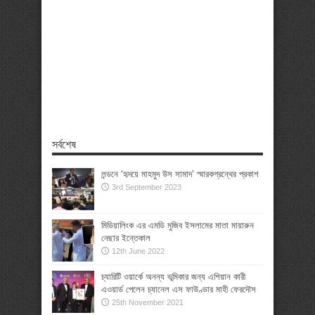
সর্বশেষ
লন্ডনে ‘হৃদয়ে মাহমুদ উস সামাদ’ স্মারকগ্রন্থের প্রকাশ
3rd September 2023
মিডিয়ালিংক এর এমডি মুজিব ইসলামের মাতা মায়ারুন
নেছার ইন্তেকাল
12th June 2022
চ্যারিটি ওয়ার্কে অনন্য ভূমিকার জন্য এশিয়ান কারী
এওয়ার্ড পেলেন চ্যানেল এস ফাউণ্ডার মাহী ফেরদৌস
25th November 2021