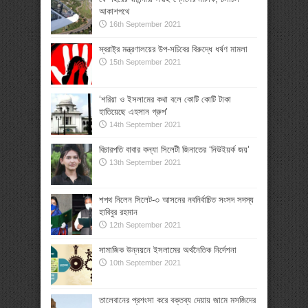
আকাশপথে
16th September 2021
স্বরাষ্ট্র মন্ত্রণালয়ের উপ-সচিবের বিরুদ্ধে ধর্ষণ মামলা
15th September 2021
‘শরিয়া ও ইসলামের কথা বলে কোটি কোটি টাকা
হাতিয়েছে এহসান গ্রুপ’
14th September 2021
বিচারপতি বাবার কন্যা সিলেটী জিনাতের ‘নিউইয়র্ক জয়’
13th September 2021
শপথ নিলেন সিলেট-৩ আসনের নবনির্বাচিত সংসদ সদস্য
হাবিবুর রহমান
12th September 2021
সামাজিক উন্নয়নে ইসলামের অর্থনৈতিক নির্দেশনা
10th September 2021
তালেবানের প্রশংসা করে বক্তব্য দেয়ায় জামে মসজিদের