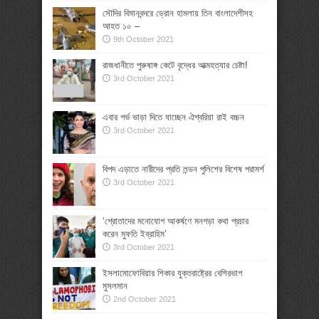
সৌদির বিমানবন্দরে ড্রোন হামলায় তিন বাংলাদেশীসহ
আহত ১০ –
9th October 2021
রাজধানীতে পুরুষাঙ্গ কেটে বৃদ্ধের আত্মহত্যার চেষ্টা!
3rd October 2021
এবার গর্ভ ভাড়া দিতে যাচ্ছেন ঐশ্বরিয়া রাই বচ্চন
3rd October 2021
বিপদ এড়াতে নারীদের প্রতি লন্ডন পুলিশের বিশেষ পরামর্শ
3rd October 2021
‘শ্রোতাদের মনোযোগ আকর্ষণে মনগড়া কথা প্রচার
করেন মুফতি ইব্রাহিম’
3rd October 2021
ইসলামোফোবিয়ার শিকার যুক্তরাষ্ট্রের বেশিরভাগ
মুসলমান
2nd October 2021