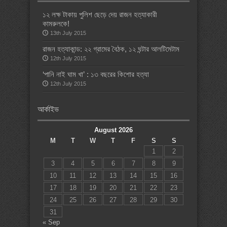
১২ লক্ষ টাকায় পুলিশ ছেড়ে দেয় রাজন হত্যাকারী
কামরুলকে!
13th July 2015
রাজন হত্যাকান্ড: ২২ গ্রামের বৈঠক, ১২ ঘন্টার আলটিমেটাম
12th July 2015
‘পানি নাই ঘাম খা’ : ১৩ বছরের কিশোর হত্যা
12th July 2015
আর্কাইভ
August 2026
M
T
W
T
F
S
S
1
2
3
4
5
6
7
8
9
10
11
12
13
14
15
16
17
18
19
20
21
22
23
24
25
26
27
28
29
30
31
« Sep