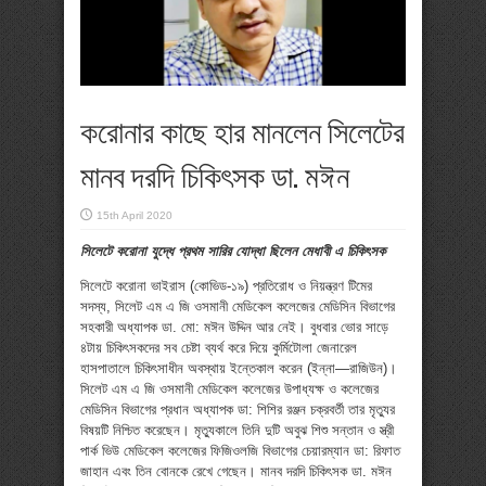
করোনার কাছে হার মানলেন সিলেটের
মানব দরদি চিকিৎসক ডা. মঈন
15th April 2020
সিলেটে করোনা যুদ্ধে প্রথম সারির যোদ্ধা ছিলেন মেধাবী এ চিকিৎসক
সিলেটে করোনা ভাইরাস (কোভিড-১৯) প্রতিরোধ ও নিয়ন্ত্রণ টিমের
সদস্য, সিলেট এম এ জি ওসমানী মেডিকেল কলেজের মেডিসিন বিভাগের
সহকারী অধ্যাপক ডা. মো: মঈন উদ্দিন আর নেই। বুধবার ভোর সাড়ে
৪টায় চিকিৎসকদের সব চেষ্টা ব্যর্থ করে দিয়ে কুর্মিটোলা জেনারেল
হাসপাতালে চিকিৎসাধীন অবস্থায় ইন্তেকাল করেন (ইন্না—রাজিউন)।
সিলেট এম এ জি ওসমানী মেডিকেল কলেজের উপাধ্যক্ষ ও কলেজের
মেডিসিন বিভাগের প্রধান অধ্যাপক ডা: শিশির রঞ্জন চক্রবর্তী তার মৃত্যুর
বিষয়টি নিশ্চিত করেছেন। মৃত্যুকালে তিনি দুটি অবুঝ শিশু সন্তান ও স্ত্রী
পার্ক ভিউ মেডিকেল কলেজের ফিজিওলজি বিভাগের চেয়ারম্যান ডা: রিফাত
জাহান এবং তিন বোনকে রেখে গেছেন। মানব দরদি চিকিৎসক ডা. মঈন