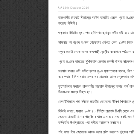
18th October 2019
রাজশাহীর চারঘাট সীমান্তে আটক ভারতীয় জেলে প্রণব মণ্ডল
করেছে বিজিবি।
শুক্রবার বিজিবির ক্যাম্পের হাবিলদার হুমায়ুন কবীর বাদী হয়ে 
মামলার পর প্রণব মণ্ডল গ্রেফতার দেখিয়ে বেলা ১১টার দিকে 
দুপুরে শুনানি শেষে তাকে রাজশাহী কেন্দ্রীয় কারাগারে পাঠানো
প্রণব মণ্ডল ভারতের মুর্শিদাবাদ জেলার জলঙ্গী থানার সাহে
চারঘাট থানার ওসি সমিত কুমার কুণ্ড যুগান্তরকে বলেন, বিন
করে পদ্মায় ইলিশ ধরার অপরাধের মামলায় তাকে গ্রেফতার দ
বৃহস্পতিবার সকালে রাজশাহীর চারঘাট সীমান্তে বর্ডার গার্ড ব
বিএসএফ সদস্য নিহত হন।
বেআইনিভাবে পদ্মা নদীতে ভারতীয় জেলেদের ইলিশ শিকারকে কে
বিজিবি বলছে, সকাল ১০টা ৪০ মিনিটে চারঘাট বিওপি থেকে এ
ভেতরে চারঘাট থানার শাহরিয়ার খাল এলাকায় মাছ ধরছিলেন 
কর্মকর্তার উপস্থিতিতে পদ্মা নদীতে অভিযান চলছিল।
ওই সময় তিন জেলেকে আটক করার চেষ্টা করলেও দুইজন পালি