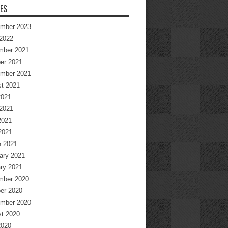
ES
mber 2023
2022
mber 2021
er 2021
mber 2021
t 2021
2021
2021
2021
 2021
 2021
ary 2021
ry 2021
mber 2020
er 2020
mber 2020
t 2020
2020