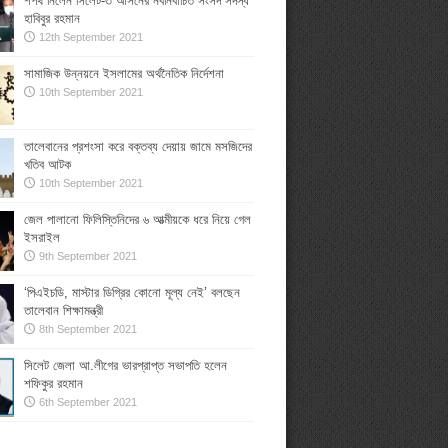
শপথ নিলেন সিলেট-৩ আসনের নবনির্বাচিত সংসদ সদস্য
হাবিবুর রহমান
12th September 2021
সামাজিক উন্নয়নে ইসলামের অর্থনৈতিক নির্দেশনা
10th September 2021
তালেবানের প্রশংসা করে বক্তব্য দেয়ায় জামে মসজিদের
খতিব আটক
10th September 2021
জেল পালানো ফিলিস্তিনিদের ৬ আত্মীয়কে ধরে নিয়ে গেল
ইসরাইল
9th September 2021
‘পিএইচডি, মাস্টার ডিগ্রির কোনো মূল্য নেই’ বলছেন
তালেবান শিক্ষামন্ত্রী
8th September 2021
সিলেট জেলা আ.লীগের ভারপ্রাপ্ত সভাপতি হলেন
শফিকুর রহমান
6th September 2021