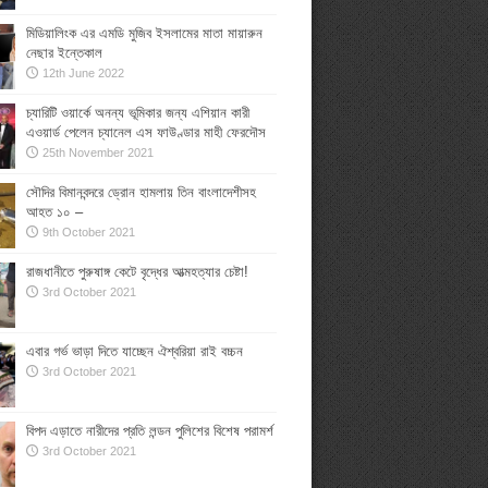
মিডিয়ালিংক এর এমডি মুজিব ইসলামের মাতা মায়ারুন
নেছার ইন্তেকাল
12th June 2022
চ্যারিটি ওয়ার্কে অনন্য ভূমিকার জন্য এশিয়ান কারী
এওয়ার্ড পেলেন চ্যানেল এস ফাউণ্ডার মাহী ফেরদৌস
25th November 2021
সৌদির বিমানবন্দরে ড্রোন হামলায় তিন বাংলাদেশীসহ
আহত ১০ –
9th October 2021
রাজধানীতে পুরুষাঙ্গ কেটে বৃদ্ধের আত্মহত্যার চেষ্টা!
3rd October 2021
এবার গর্ভ ভাড়া দিতে যাচ্ছেন ঐশ্বরিয়া রাই বচ্চন
3rd October 2021
বিপদ এড়াতে নারীদের প্রতি লন্ডন পুলিশের বিশেষ পরামর্শ
3rd October 2021