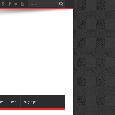
ইল
ব্লগ
ই-পেপার