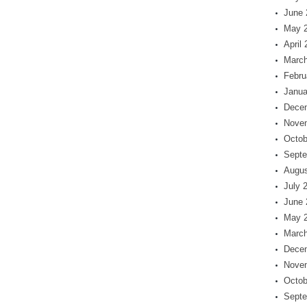
June 
May 
April
March
Febru
Janua
Dece
Nove
Octob
Septe
Augus
July 
June 
May 
March
Dece
Nove
Octob
Septe