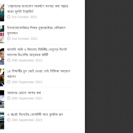
‘শ্রোতাদের মনোযোগ আকর্ষণে মনগড়া কথা প্রচার
করেন মুফতি ইব্রাহিম’
3rd October 2021
ইসলামোফোবিয়ার শিকার যুক্তরাষ্ট্রের বেশিরভাগ
মুসলমান
2nd October 2021
জালালি পংকি ও মিফতাহ সিদ্দিকীর নেতৃত্বে সিলেট
মহানগর বিএনপির আহ্বায়ক কমিটি
29th September 2021
১৪ শিক্ষার্থীর চুল কেটে দেওয়া সেই শিক্ষিকা পদত্যাগ
করলেন
29th September 2021
আমাদের রেহানা আপার কথা
20th September 2021
এ বছরই সিলেটের ধোপাদিঘী পাবে নান্দনিক রূপ
19th September 2021