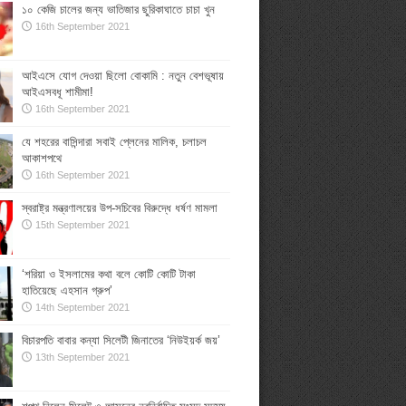
১০ কেজি চালের জন্য ভাতিজার ছুরিকাঘাতে চাচা খুন
16th September 2021
আইএসে যোগ দেওয়া ছিলো বোকামি : নতুন বেশভূষায়
আইএসবধূ শামীমা!
16th September 2021
যে শহরের বাসিন্দারা সবাই প্লেনের মালিক, চলাচল
আকাশপথে
16th September 2021
স্বরাষ্ট্র মন্ত্রণালয়ের উপ-সচিবের বিরুদ্ধে ধর্ষণ মামলা
15th September 2021
‘শরিয়া ও ইসলামের কথা বলে কোটি কোটি টাকা
হাতিয়েছে এহসান গ্রুপ’
14th September 2021
বিচারপতি বাবার কন্যা সিলেটী জিনাতের ‘নিউইয়র্ক জয়’
13th September 2021