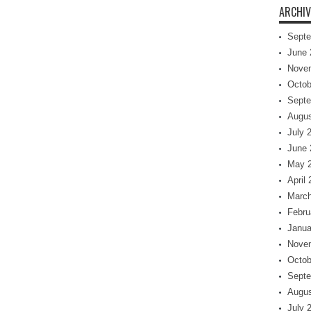
ARCHIV
Septe
June 
Nove
Octob
Septe
Augus
July 
June 
May 
April
March
Febru
Janua
Nove
Octob
Septe
Augus
July 